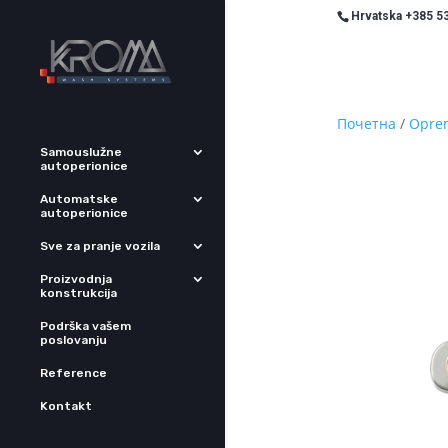
Hrvatska +385 53
Почетна
/
Oprem
Samouslužne
autoperionice
Automatske
autoperionice
Sve za pranje vozila
Proizvodnja
konstrukcija
Podrška vašem
poslovanju
Reference
Kontakt