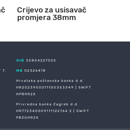
ač
Crijevo za usisavač
promjera 38mm
OIB
35854227025
 7,
MB
02326418
Hrvatska poštanska banka d.d.
HR2023900011100353349 | SWIFT
HPBHR2X
Privredna banka Zagreb d.d.
HR772340009111122764 2 | SWIFT
PBZGHR2X