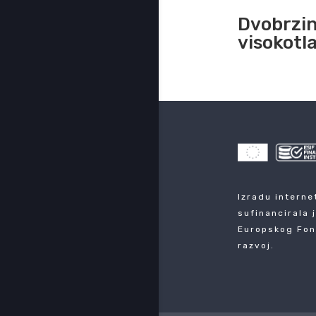
Dvobrzin
visokot
Izradu interne
sufinancirala 
Europskog Fon
razvoj.