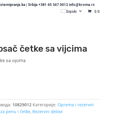
temipranja.ba | Srbija +381 65 347 0012 info@kroma.rs
Srpski
0 S
osač četke sa vijcima
ke sa vijcima
Dodajte u košaricu (upit)
вода:
10829012
Категорије:
Oprema i rezervni
i za penu i četke
,
Rezervni delovi