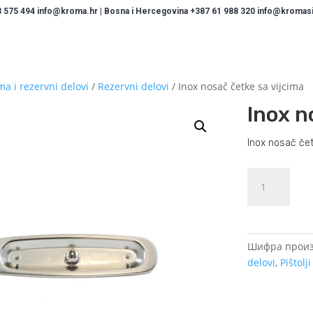
 575 494 info@kroma.hr | Bosna i Hercegovina +387 61 988 320 info@kromasis
a i rezervni delovi
/
Rezervni delovi
/ Inox nosač četke sa vijcima
Inox n
Inox nosač čet
Inox
nosač
četke
sa
vijcima
Шифра произ
количина
delovi
,
Pištolj