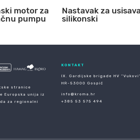
ski motor za
Nastavak za usisav
lačnu pumpu
silikonski
KONTAKT
IX. Gardijske brigade HV ”Vukovi”
HR-53000 Gospić
tske stranice
info@kroma.hr
je Europska unija iz
+385 53 575 494
da za regionalni