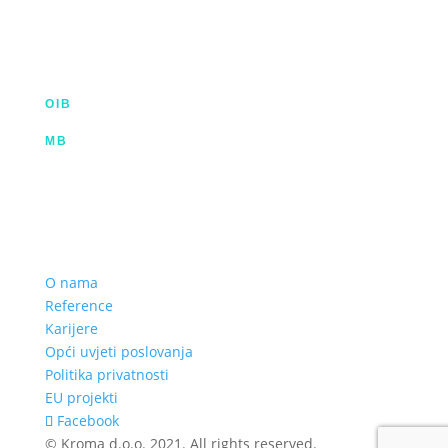
HR-53000 Gospić
info@kroma.hr
+385 53 575 494
OIB
35854227025
MB
02326418
Hrvatska poštanska banka d.d.
HR2023900011100353349 | SWIFT HPBHR2X
Privredna banka Zagreb d.d.
HR772340009111122764 2 | SWIFT PBZGHR2X
O nama
Reference
Karijere
Opći uvjeti poslovanja
Politika privatnosti
EU projekti
Facebook
© Kroma d.o.o. 2021. All rights reserved.