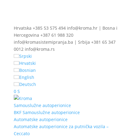
Hrvatska +385 53 575 494 info@kroma.hr | Bosna i
Hercegovina +387 61 988 320
info@kromasistemipranja.ba | Srbija +381 65 347
0012 info@kroma.rs
Srpski
Hrvatski
Bosnian
English
Deutsch
0 S
Samouslužne autoperionice
BKF Samouslužne autoperionice
Automatske autoperionice
Automatske autoperionice za putnička vozila –
Ceccato