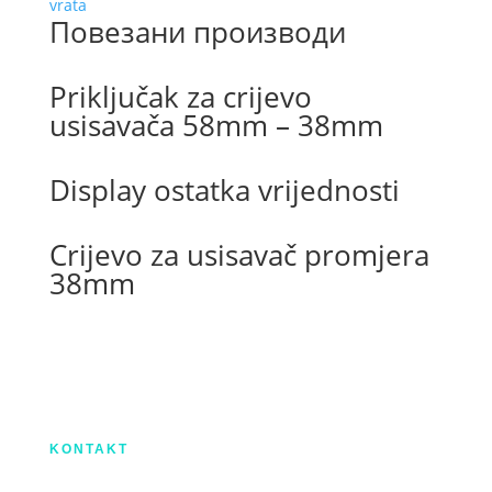
zatvaranje
vrata
Повезани производи
vrata
количина
Priključak za crijevo
usisavača 58mm – 38mm
Display ostatka vrijednosti
Crijevo za usisavač promjera
38mm
Izradu internetske stranice sufinancirala je
Europska unija iz Europskog Fonda za
regionalni razvoj.
KONTAKT
IX. Gardijske brigade HV ”Vukovi” 7,