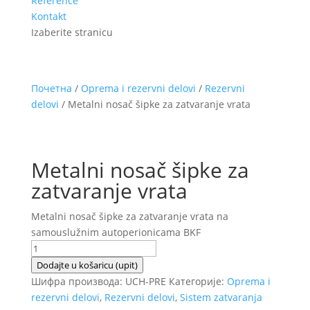
Reference
Kontakt
Izaberite stranicu
Почетна
/
Oprema i rezervni delovi
/
Rezervni
delovi
/ Metalni nosač šipke za zatvaranje vrata
Metalni nosač šipke za
zatvaranje vrata
Metalni nosač šipke za zatvaranje vrata na
samouslužnim autoperionicama BKF
Metalni
nosač
Dodajte u košaricu (upit)
šipke
Шифра производа:
UCH-PRE
Категорије:
Oprema i
za
rezervni delovi
,
Rezervni delovi
,
Sistem zatvaranja