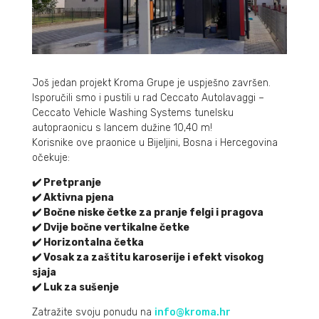
Još jedan projekt Kroma Grupe je uspješno završen.
Isporučili smo i pustili u rad Ceccato Autolavaggi –
Ceccato Vehicle Washing Systems tunelsku
autopraonicu s lancem dužine 10,40 m!
Korisnike ove praonice u Bijeljini, Bosna i Hercegovina
očekuje:
✔️ Pretpranje
✔️ Aktivna pjena
✔️ Bočne niske četke za pranje felgi i pragova
✔️ Dvije bočne vertikalne četke
✔️ Horizontalna četka
✔️ Vosak za zaštitu karoserije i efekt visokog
sjaja
✔️ Luk za sušenje
Zatražite svoju ponudu na
info@kroma.hr