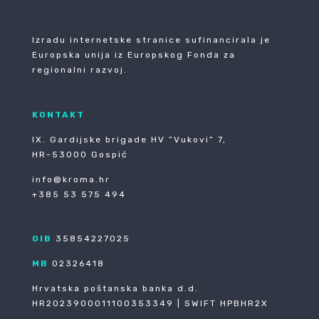
Izradu internetske stranice sufinancirala je
Europska unija iz Europskog Fonda za
regionalni razvoj.
KONTAKT
IX. Gardijske brigade HV ”Vukovi” 7,
HR-53000 Gospić
info@kroma.hr
+385 53 575 494
OIB
35854227025
MB
02326418
Hrvatska poštanska banka d.d.
HR2023900011100353349 | SWIFT HPBHR2X