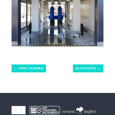
←
PRETHODNA
SLJEDEĆA
→