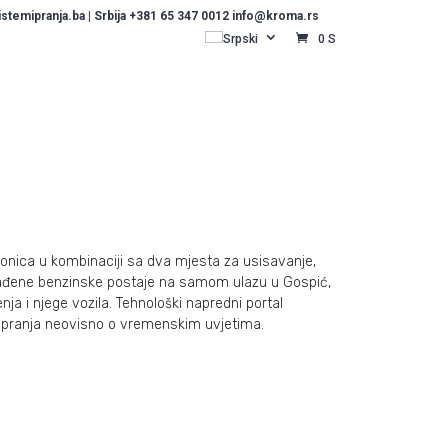
temipranja.ba | Srbija +381 65 347 0012 info@kroma.rs
Srpski
0 S
nica u kombinaciji sa dva mjesta za usisavanje,
rađene benzinske postaje na samom ulazu u Gospić,
ja i njege vozila. Tehnološki napredni portal
 pranja neovisno o vremenskim uvjetima.