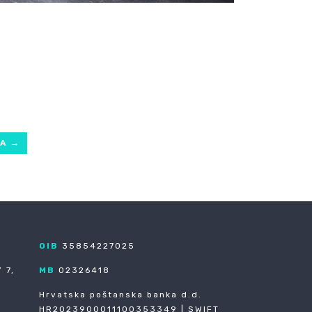
ĆA
→
OIB
35854227025
 7,
MB
02326418
Hrvatska poštanska banka d.d.
HR2023900011100353349 | SWIFT