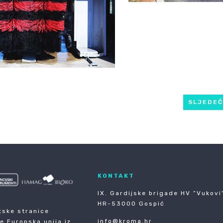
SLJEDE
KONTAKT
IX. Gardijske brigade HV ”Vukovi”
HR-53000 Gospić
tske stranice
info@kroma.hr
je Europska unija iz