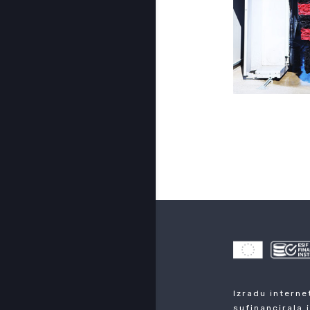
Izradu interne
sufinancirala 