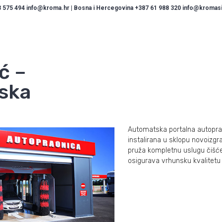
 575 494 info@kroma.hr | Bosna i Hercegovina +387 61 988 320 info@kromasis
ć –
ska
Automatska portalna autoprao
instalirana u sklopu novoizg
pruža kompletnu uslugu čišćen
osigurava vrhunsku kvalitetu