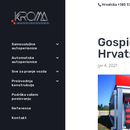
Hrvatska +385 53
Gospi
Samouslužne
autoperionice
Hrvat
Automatske
autoperionice
јун 4, 2021
Sve za pranje vozila
Proizvodnja
konstrukcija
Podrška vašem
poslovanju
Reference
Kontakt