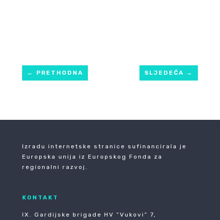
←
PRETHODNA
SLJEDEĆA
→
Izradu internetske stranice sufinancirala je
Europska unija iz Europskog Fonda za
regionalni razvoj.
KONTAKT
IX. Gardijske brigade HV ”Vukovi” 7,