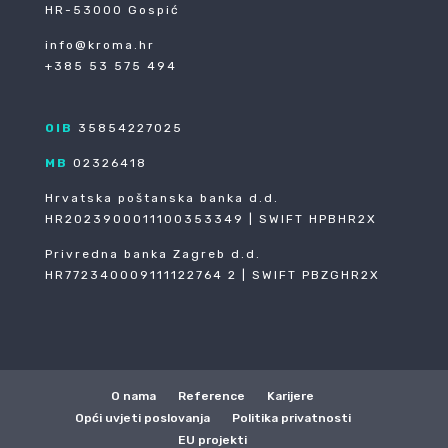
HR-53000 Gospić
info@kroma.hr
+385 53 575 494
OIB
35854227025
MB
02326418
Hrvatska poštanska banka d.d.
HR2023900011100353349 | SWIFT HPBHR2X
Privredna banka Zagreb d.d.
HR772340009111122764 2 | SWIFT PBZGHR2X
O nama
Reference
Karijere
Opći uvjeti poslovanja
Politika privatnosti
EU projekti