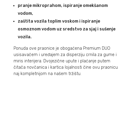
pranje mikroprahom, ispiranje omekšanom
vodom,
zaštita vozila toplim voskom i ispiranje
osmoznom vodom uz sredstvo za sjaj i sušenje
vozila.
Ponuda ove praonice je obogaćena Premium DUO
usisavačem i uređajem za disperziju crnila za gume i
miris interijera. Dvojezične upute i plaćanje putem
čitača novčanica i kartica lojalnosti čine ovu praonicu
naj kompletnijom na našem tržištu.