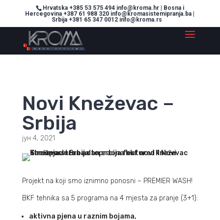
Hrvatska +385 53 575 494 info@kroma.hr | Bosna i
Hercegovina +387 61 988 320 info@kromasistemipranja.ba |
Srbija +381 65 347 0012 info@kroma.rs
Novi Kneževac –
Srbija
јун 4, 2021
Projekt na koji smo iznimno ponosni – PREMIER WASH!
BKF tehnika sa 5 programa na 4 mjesta za pranje (3+1):
aktivna pjena u raznim bojama,