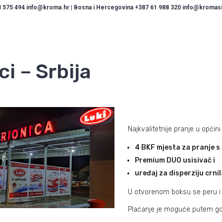
 575 494 info@kroma.hr | Bosna i Hercegovina +387 61 988 320 info@kromasis
i – Srbija
Najkvalitetnije pranje u općin
4 BKF mjesta za pranje 
Premium DUO usisivač i
uređaj za disperziju crnil
U otvorenom boksu se peru i v
Plaćanje je moguće putem goto