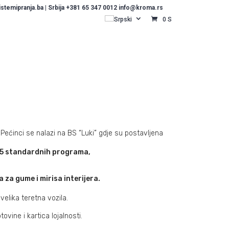
temipranja.ba | Srbija +381 65 347 0012 info@kroma.rs
Srpski
0 S
i Pećinci se nalazi na BS “Luki” gdje su postavljena
s 5 standardnih programa,
a za gume i mirisa interijera.
elika teretna vozila.
vine i kartica lojalnosti.