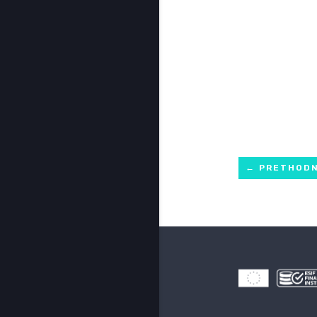
←
PRETHOD