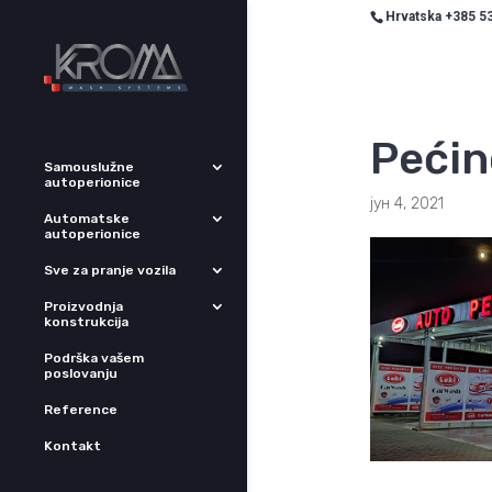
Hrvatska +385 53
Pećinc
Samouslužne
autoperionice
јун 4, 2021
Automatske
autoperionice
Sve za pranje vozila
Proizvodnja
konstrukcija
Podrška vašem
poslovanju
Reference
Kontakt