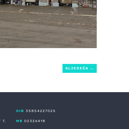
SLJEDEĆA
→
OIB
35854227025
 7,
MB
02326418