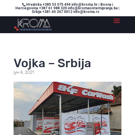
Hrvatska +385 53 575 494 info@kroma.hr | Bosna i
Hercegovina +387 61 988 320 info@kromasistemipranja.ba |
Srbija +381 65 347 0012 info@kroma.rs
Vojka – Srbija
јун 4, 2021