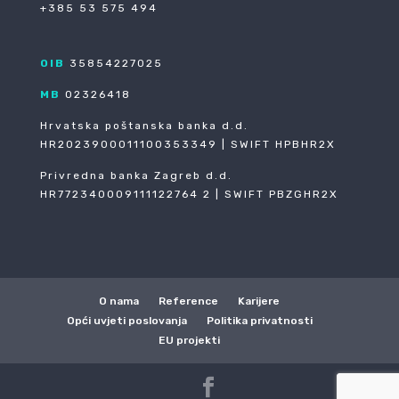
+385 53 575 494
OIB
35854227025
MB
02326418
Hrvatska poštanska banka d.d.
HR2023900011100353349 | SWIFT HPBHR2X
Privredna banka Zagreb d.d.
HR772340009111122764 2 | SWIFT PBZGHR2X
O nama
Reference
Karijere
Opći uvjeti poslovanja
Politika privatnosti
EU projekti