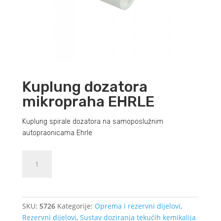
Kuplung dozatora
mikropraha EHRLE
Kuplung spirale dozatora na samoposlužnim
autopraonicama Ehrle
Kuplung
Dodajte u košaricu (upit)
dozatora
mikropraha
EHRLE
količina
SKU:
5726
Kategorije:
Oprema i rezervni dijelovi
,
Rezervni dijelovi
,
Sustav doziranja tekućih kemikalija