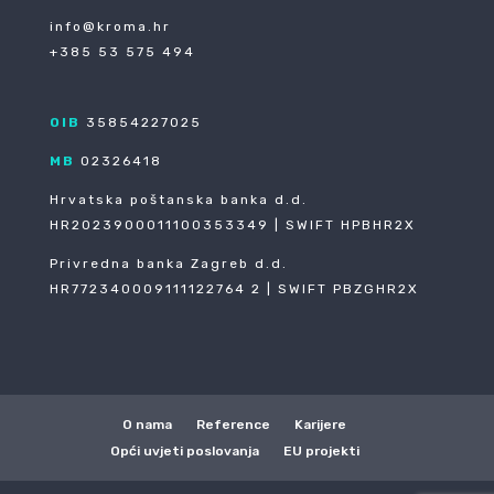
info@kroma.hr
+385 53 575 494
OIB
35854227025
MB
02326418
Hrvatska poštanska banka d.d.
HR2023900011100353349 | SWIFT HPBHR2X
Privredna banka Zagreb d.d.
HR772340009111122764 2 | SWIFT PBZGHR2X
O nama
Reference
Karijere
Opći uvjeti poslovanja
EU projekti