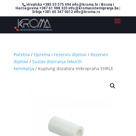
Hrvatska +385 53 575 494 info@kroma.hr | Bosna i
Hercegovina +387 61 988 320 info@kromasistemipranja.ba |
Srbija +381 65 347 0012 info@kroma.rs
Početna
/
Oprema i rezervni dijelovi
/
Rezervni
dijelovi
/
Sustav doziranja tekućih
kemikalija
/ Kuplung dozatora mikropraha EHRLE