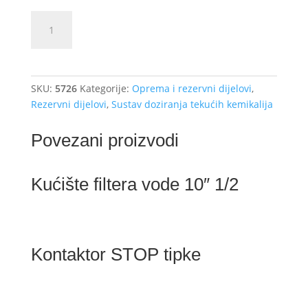
Kuplung
Dodajte u košaricu (upit)
dozatora
mikropraha
EHRLE
količina
SKU:
5726
Kategorije:
Oprema i rezervni dijelovi
,
Rezervni dijelovi
,
Sustav doziranja tekućih kemikalija
Povezani proizvodi
Kućište filtera vode 10″ 1/2
Kontaktor STOP tipke