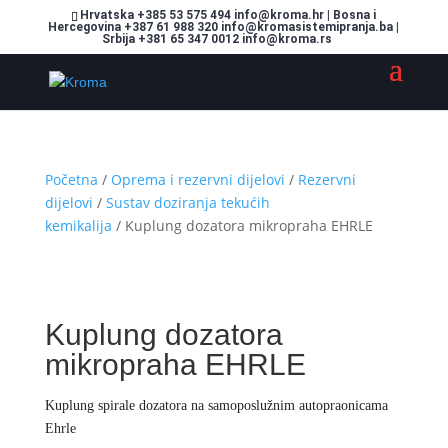
Hrvatska +385 53 575 494 info@kroma.hr | Bosna i
Hercegovina +387 61 988 320 info@kromasistemipranja.ba |
Srbija +381 65 347 0012 info@kroma.rs
Početna
/
Oprema i rezervni dijelovi
/
Rezervni
dijelovi
/
Sustav doziranja tekućih
kemikalija
/ Kuplung dozatora mikropraha EHRLE
Kuplung dozatora
mikropraha EHRLE
Kuplung spirale dozatora na samoposlužnim autopraonicama
Ehrle