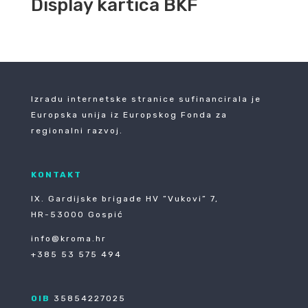
Display kartica BKF
Izradu internetske stranice sufinancirala je
Europska unija iz Europskog Fonda za
regionalni razvoj.
KONTAKT
IX. Gardijske brigade HV ”Vukovi” 7,
HR-53000 Gospić
info@kroma.hr
+385 53 575 494
OIB
35854227025