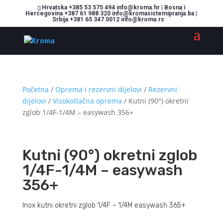
Hrvatska +385 53 575 494 info@kroma.hr | Bosna i
Hercegovina +387 61 988 320 info@kromasistemipranja.ba |
Srbija +381 65 347 0012 info@kroma.rs
Početna
/
Oprema i rezervni dijelovi
/
Rezervni
dijelovi
/
Visokotlačna oprema
/ Kutni (90°) okretni
zglob 1/4F-1/4M – easywash 356+
Kutni (90°) okretni zglob
1/4F-1/4M – easywash
356+
Inox kutni okretni zglob 1/4F – 1/4M easywash 365+