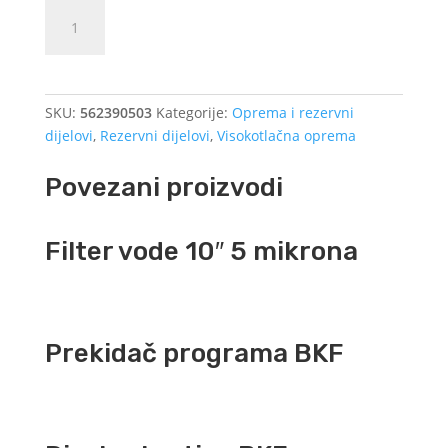
Kutni
Dodajte u košaricu (upit)
(90°)
okretni
zglob
1/4F-
SKU:
562390503
Kategorije:
Oprema i rezervni
1/4M
dijelovi
,
Rezervni dijelovi
,
Visokotlačna oprema
-
easywash
Povezani proizvodi
356+
količina
Filter vode 10″ 5 mikrona
Prekidač programa BKF