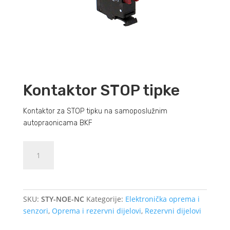
Kontaktor STOP tipke
Kontaktor za STOP tipku na samoposlužnim
autopraonicama BKF
Kontaktor
Dodajte u košaricu (upit)
STOP
tipke
količina
SKU:
STY-NOE-NC
Kategorije:
Elektronička oprema i
senzori
,
Oprema i rezervni dijelovi
,
Rezervni dijelovi