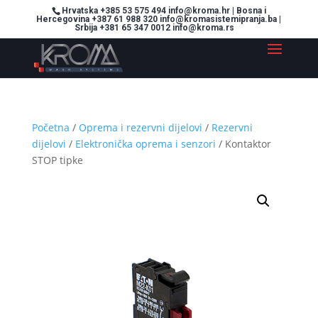
Hrvatska +385 53 575 494 info@kroma.hr | Bosna i
Hercegovina +387 61 988 320 info@kromasistemipranja.ba |
Srbija +381 65 347 0012 info@kroma.rs
Početna
/
Oprema i rezervni dijelovi
/
Rezervni
dijelovi
/
Elektronička oprema i senzori
/ Kontaktor
STOP tipke