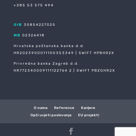
+385 53 575 494
OIB
35854227025
MB
02326418
Hrvatska poštanska banka d.d.
HR2023900011100353349 | SWIFT HPBHR2X
Privredna banka Zagreb d.d.
HR772340009111122764 2 | SWIFT PBZGHR2X
O nama
Reference
Karijere
Opći uvjeti poslovanja
EU projekti