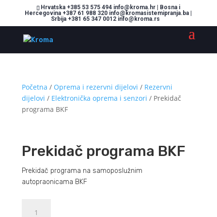
Hrvatska +385 53 575 494 info@kroma.hr | Bosna i
Hercegovina +387 61 988 320 info@kromasistemipranja.ba |
Srbija +381 65 347 0012 info@kroma.rs
Početna
/
Oprema i rezervni dijelovi
/
Rezervni
dijelovi
/
Elektronička oprema i senzori
/ Prekidač
programa BKF
Prekidač programa BKF
Prekidač programa na samoposlužnim
autopraonicama BKF
Prekidač
Dodajte u košaricu (upit)
programa