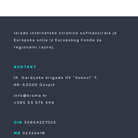
Izradu internetske stranice sufinancirala je
Europska unija iz Europskog Fonda za
regionalni razvoj.
KONTAKT
IX. Gardijske brigade HV ”Vukovi” 7,
HR-53000 Gospić
info@kroma.hr
+385 53 575 494
OIB
35854227025
MB
02326418