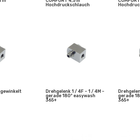
iff
COMFORT 4,5 m
COMFORT 
Hochdruckschlauch
Hochdruc
bgewinkelt
Drehgelenk 1 / 4F – 1 / 4M –
Drehgelenk
gerade 180° easywash
gerade 1
365+
365+