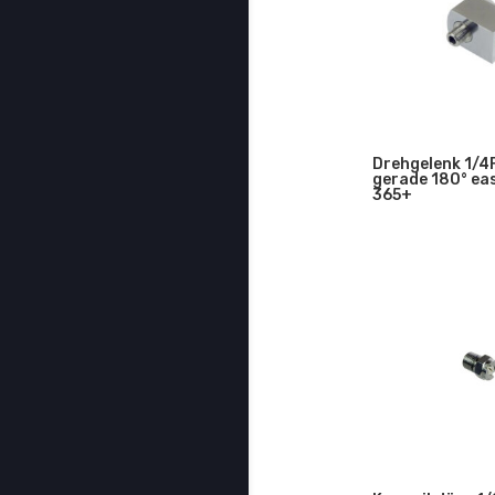
Drehgelenk 1/4F
gerade 180° e
365+