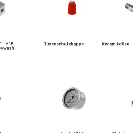
 – M18 –
Düsenschutzkappe
Keramikdüse
asywash