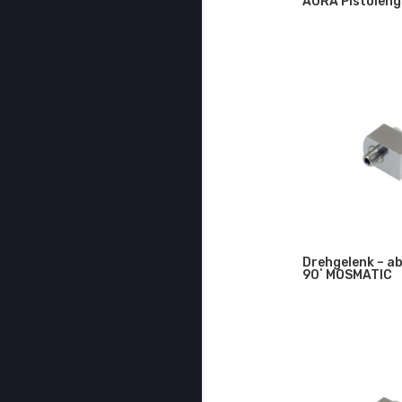
AURA Pistolengr
Drehgelenk – a
90˚ MOSMATIC