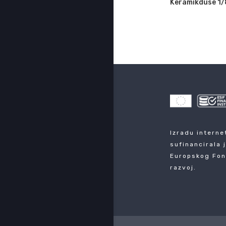
Keramikdüse 1/
Izradu interne
sufinancirala 
Europskog Fon
razvoj.