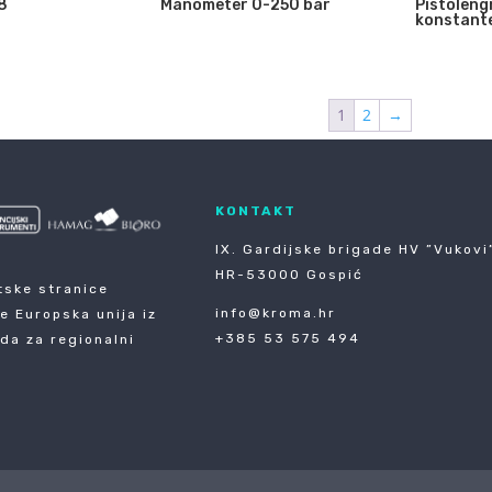
8
Manometer 0-250 bar
Pistolengr
konstant
1
2
→
KONTAKT
IX. Gardijske brigade HV ”Vukovi”
HR-53000 Gospić
tske stranice
info@kroma.hr
je Europska unija iz
+385 53 575 494
da za regionalni