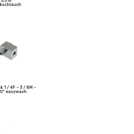
5,5 m
kschlauch
 1 / 4F – 3 / 8M –
80° easywash