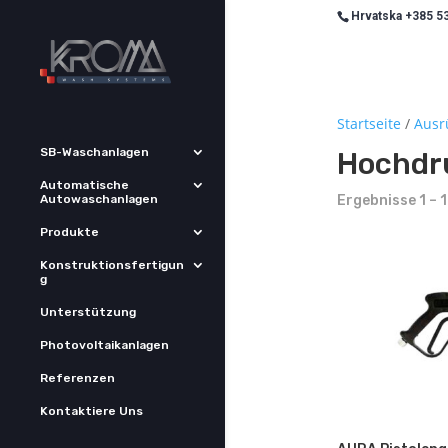
Hrvatska +385 53
Startseite
/
Ausr
SB-Waschanlagen
Hochdr
Automatische
Autowaschanlagen
Ergebnisse 1 – 
Produkte
Konstruktionsfertigun
g
Unterstützung
Photovoltaikanlagen
Referenzen
Kontaktiere Uns