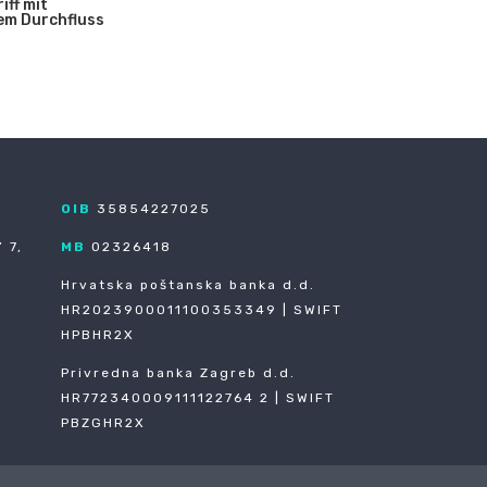
iff mit
em Durchfluss
OIB
35854227025
 7,
MB
02326418
Hrvatska poštanska banka d.d.
HR2023900011100353349 | SWIFT
HPBHR2X
Privredna banka Zagreb d.d.
HR772340009111122764 2 | SWIFT
PBZGHR2X