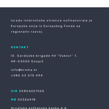
Izradu internetske stranice sufinancirala je
Europska unija iz Europskog Fonda za
regionalni razvoj.
KONTAKT
IX. Gardijske brigade HV ”Vukovi” 7,
HR-53000 Gospić
info@kroma.hr
+385 53 575 494
OIB
35854227025
MB
02326418
Hrvatska poštanska banka d.d.