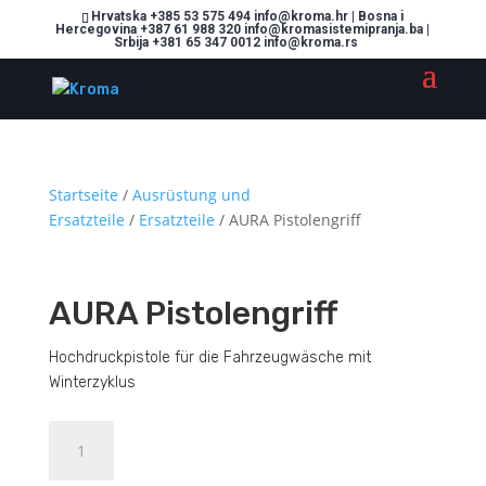
Hrvatska +385 53 575 494 info@kroma.hr | Bosna i
Hercegovina +387 61 988 320 info@kromasistemipranja.ba |
Srbija +381 65 347 0012 info@kroma.rs
Startseite
/
Ausrüstung und
Ersatzteile
/
Ersatzteile
/ AURA Pistolengriff
AURA Pistolengriff
Hochdruckpistole für die Fahrzeugwäsche mit
Winterzyklus
AURA
Dodajte u košaricu (upit)
Pistolengriff
Menge