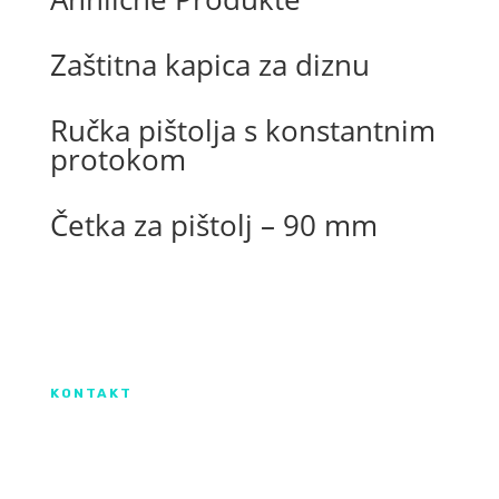
Zaštitna kapica za diznu
Ručka pištolja s konstantnim
protokom
Četka za pištolj – 90 mm
Izradu internetske stranice sufinancirala je
Europska unija iz Europskog Fonda za
regionalni razvoj.
KONTAKT
IX. Gardijske brigade HV ”Vukovi” 7,
HR-53000 Gospić