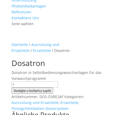
Unterstützung
Photovoltaikanlagen
Referenzen
Kontaktiere Uns
Seite wählen
Startseite
/
Ausrüstung und
Ersatzteile
/
Ersatzteile
/ Dosatron
Dosatron
Dosatron in Selbstbedienungswaschanlagen für das
Vorwaschprogramm
Dosatron
Menge
Dodajte u košaricu (upit)
Artikelnummer:
DOS-D3RE2AF
Kategorien:
Ausrüstung und Ersatzteile
,
Ersatzteile
,
Flüssigchemikalien-Dosiersystem
Ähnliche Produkte