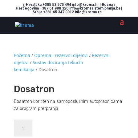
Hrvatska +385 53 575 494 info@kroma.hr | Bosna i
Hercegovina +387 61 988 320 info@kromasistemipranja.ba |
Srbija +381 65 347 0012 info@kroma.rs
Početna
/
Oprema i rezervni dijelovi
/
Rezervni
dijelovi
/
Sustav doziranja tekućih
kemikalija
/ Dosatron
Dosatron
Dosatron korišten na samoposlužnim autopraonicama
za program pretpranja
Dosatron
Dodajte u košaricu (upit)
količina