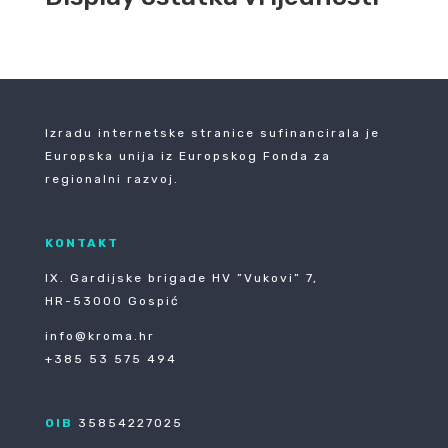
Izradu internetske stranice sufinancirala je
Europska unija iz Europskog Fonda za
regionalni razvoj.
KONTAKT
IX. Gardijske brigade HV ”Vukovi” 7,
HR-53000 Gospić
info@kroma.hr
+385 53 575 494
OIB
35854227025