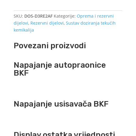
SKU:
DOS-D3RE2AF
Kategorije:
Oprema i rezervni
dijelovi
,
Rezervni dijelovi
,
Sustav doziranja tekućih
kemikalija
Povezani proizvodi
Napajanje autopraonice
BKF
Napajanje usisavača BKF
Display ostatka vrijednosti