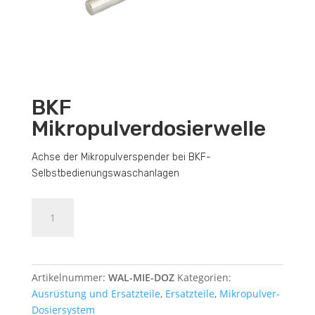
BKF
Mikropulverdosierwelle
Achse der Mikropulverspender bei BKF-
Selbstbedienungswaschanlagen
BKF
Dodajte u košaricu (upit)
Mikropulverdosierwelle
Menge
Artikelnummer:
WAL-MIE-DOZ
Kategorien:
Ausrüstung und Ersatzteile
,
Ersatzteile
,
Mikropulver-
Dosiersystem