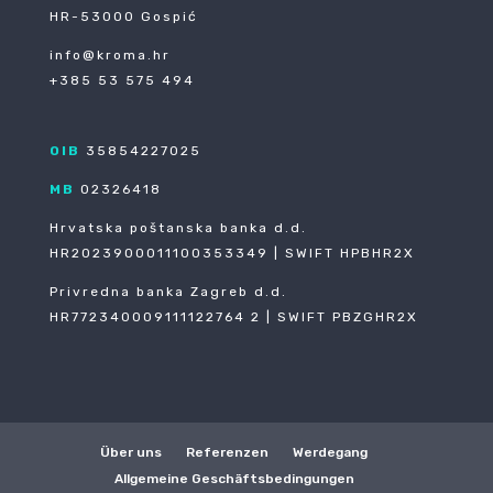
HR-53000 Gospić
info@kroma.hr
+385 53 575 494
OIB
35854227025
MB
02326418
Hrvatska poštanska banka d.d.
HR2023900011100353349 | SWIFT HPBHR2X
Privredna banka Zagreb d.d.
HR772340009111122764 2 | SWIFT PBZGHR2X
Über uns
Referenzen
Werdegang
Allgemeine Geschäftsbedingungen