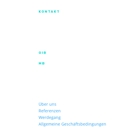
Izradu internetske stranice sufinanciral
KONTAKT
IX. Gardijske brigade HV ”Vukovi” 7,
HR-53000 Gospić
info@kroma.hr
+385 53 575 494
OIB
35854227025
MB
02326418
Hrvatska poštanska banka d.d.
HR2023900011100353349 | SWIFT HPBH
Privredna banka Zagreb d.d.
HR772340009111122764 2 | SWIFT PBZGH
Über uns
Referenzen
Werdegang
Allgemeine Geschäftsbedingungen