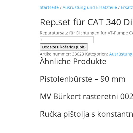
Startseite
/
Ausrüstung und Ersatzteile
/
Ersatz
Rep.set für CAT 340 D
Reparatursatz für Dichtungen für VT-Pumpe C
Rep.set
für
Dodajte u košaricu (upit)
CAT
Artikelnummer:
33623
Kategorien:
Ausrüstung 
Ähnliche Produkte
340
Dichtungen
Menge
Pistolenbürste – 90 mm
MV Bürkert rasteretni 00
Ručka pištolja s konstan