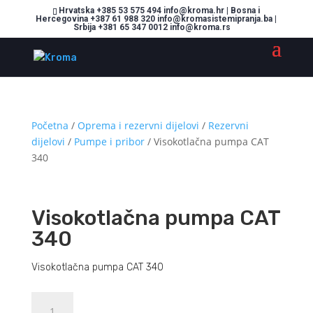
Hrvatska +385 53 575 494 info@kroma.hr | Bosna i
Hercegovina +387 61 988 320 info@kromasistemipranja.ba |
Srbija +381 65 347 0012 info@kroma.rs
Početna
/
Oprema i rezervni dijelovi
/
Rezervni
dijelovi
/
Pumpe i pribor
/ Visokotlačna pumpa CAT
340
Visokotlačna pumpa CAT
340
Visokotlačna pumpa CAT 340
Visokotlačna
Dodajte u košaricu (upit)