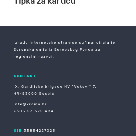
Tipka za karticu
Izradu internetske stranice sufinancirala je
Europska unija iz Europskog Fonda za
regionalni razvoj.
KONTAKT
IX. Gardijske brigade HV ”Vukovi” 7,
HR-53000 Gospić
info@kroma.hr
+385 53 575 494
OIB
35854227025