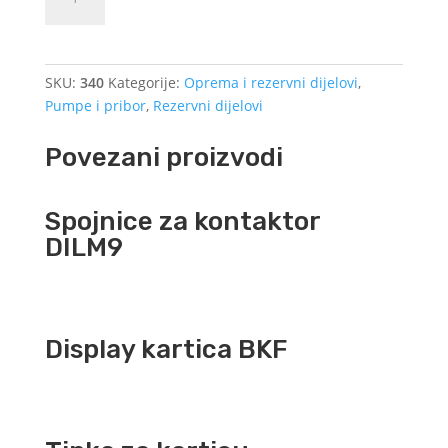
pumpa
CAT
340
količina
SKU:
340
Kategorije:
Oprema i rezervni dijelovi
,
Pumpe i pribor
,
Rezervni dijelovi
Povezani proizvodi
Spojnice za kontaktor
DILM9
Display kartica BKF