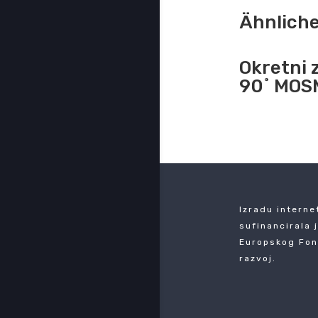
Ähnlich
Okretni 
90˚ MOS
Izradu interne
sufinancirala 
Europskog Fon
razvoj.