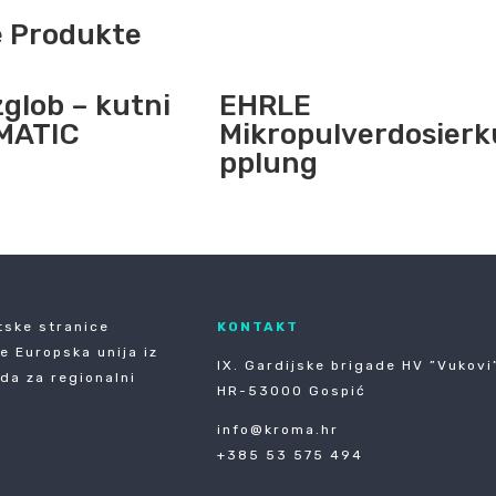
e Produkte
zglob – kutni
EHRLE
MATIC
Mikropulverdosierk
pplung
tske stranice
KONTAKT
je Europska unija iz
IX. Gardijske brigade HV ”Vukovi”
da za regionalni
HR-53000 Gospić
info@kroma.hr
+385 53 575 494