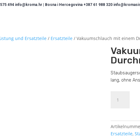
 575 494 info@kroma.hr | Bosna i Hercegovina +387 61 988 320 info@kromasist
üstung und Ersatzteile
/
Ersatzteile
/ Vakuumschlauch mit einem 
Vakuu
Durch
Staubsaugers
lang, ohne An
Vakuumschla
mit
einem
Durchmesser
von
Artikelnumme
50mm
Ersatzteile
,
St
Menge