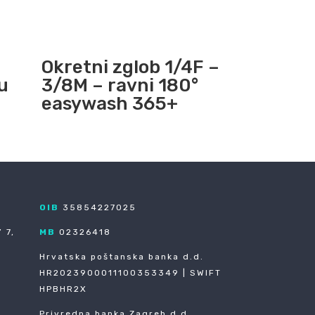
Okretni zglob 1/4F –
u
3/8M – ravni 180°
easywash 365+
OIB
35854227025
 7,
MB
02326418
Hrvatska poštanska banka d.d.
HR2023900011100353349 | SWIFT
HPBHR2X
Privredna banka Zagreb d.d.