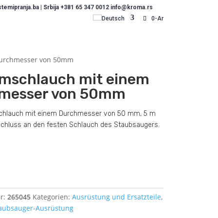
emipranja.ba | Srbija +381 65 347 0012 info@kroma.rs
Deutsch
0-Ar
Durchmesser von 50mm
mschlauch mit einem
messer von 50mm
chlauch mit einem Durchmesser von 50 mm, 5 m
schluss an den festen Schlauch des Staubsaugers.
uch
Dodajte u košaricu (upit)
r:
265045
Kategorien:
Ausrüstung und Ersatzteile
,
aubsauger-Ausrüstung