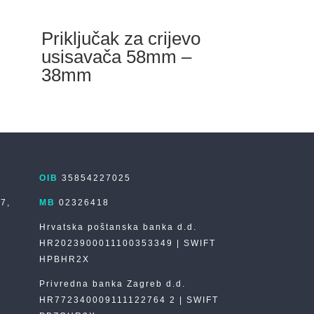
Priključak za crijevo
usisavača 58mm –
38mm
OIB
35854227025
 7,
MB
02326418
Hrvatska poštanska banka d.d.
HR2023900011100353349 | SWIFT
HPBHR2X
Privredna banka Zagreb d.d.
HR772340009111122764 2 | SWIFT