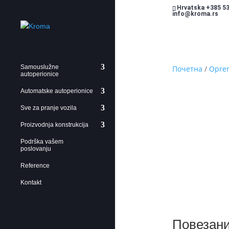
Hrvatska +385 53
info@kroma.rs
Samouslužne
Почетна
/
Oprem
autoperionice
Automatske autoperionice
Sve za pranje vozila
Proizvodnja konstrukcija
Podrška vašem
poslovanju
Reference
Kontakt
Повезани