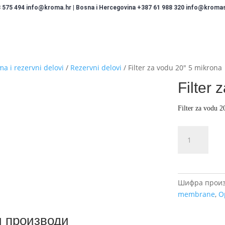
 575 494 info@kroma.hr | Bosna i Hercegovina +387 61 988 320 info@kromasi
a i rezervni delovi
/
Rezervni delovi
/ Filter za vodu 20″ 5 mikrona
Filter
Filter za vodu 
Filter
za
vodu
20"
5
Шифра произ
mikrona
membrane
,
O
количина
 производи