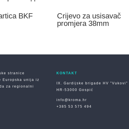
artica BKF
Crijevo za usisavač
promjera 38mm
ske stranice
KONTAKT
e Europska unija iz
IX. Gardijske brigade HV ”Vukovi”
a za regionalni
HR-53000 Gospić
info@kroma.hr
+385 53 575 494