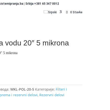
stemipranja.ba | Srbija +381 65 347 0012
Srpski
0 Stavke
 za vodu 20″ 5 mikrona
20″ 5 mikrona
Dodajte u košaricu (upit)
вода:
WKL-POL-20-5
Категорије:
Filteri i
prema i rezervni delovi
,
Rezervni delovi