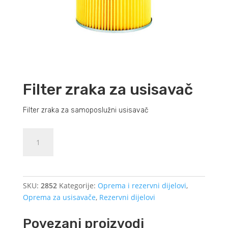
Filter zraka za usisavač
Filter zraka za samoposlužni usisavač
Filter
Dodajte u košaricu (upit)
zraka
za
usisavač
količina
SKU:
2852
Kategorije:
Oprema i rezervni dijelovi
,
Oprema za usisavače
,
Rezervni dijelovi
Povezani proizvodi