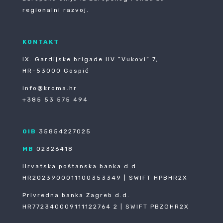
regionalni razvoj.
KONTAKT
IX. Gardijske brigade HV ”Vukovi” 7,
HR-53000 Gospić
info@kroma.hr
+385 53 575 494
OIB
35854227025
MB
02326418
Hrvatska poštanska banka d.d.
HR2023900011100353349 | SWIFT HPBHR2X
Privredna banka Zagreb d.d.
HR772340009111122764 2 | SWIFT PBZGHR2X