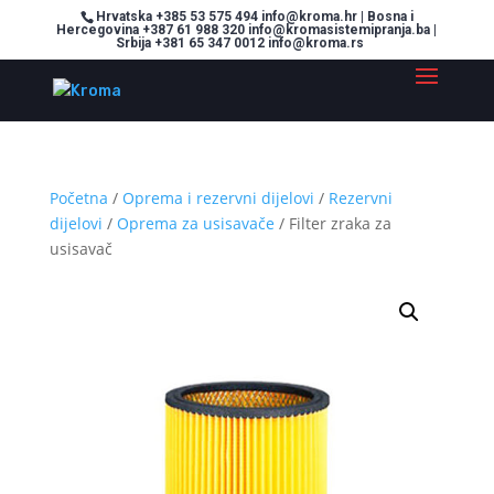
Hrvatska +385 53 575 494 info@kroma.hr | Bosna i
Hercegovina +387 61 988 320 info@kromasistemipranja.ba |
Srbija +381 65 347 0012 info@kroma.rs
Početna
/
Oprema i rezervni dijelovi
/
Rezervni
dijelovi
/
Oprema za usisavače
/ Filter zraka za
usisavač