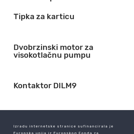
Tipka za karticu
Dvobrzinski motor za
visokotlačnu pumpu
Kontaktor DILM9
Izradu internetske stranice sufinancirala je
Europska unija iz Europskog Fonda za