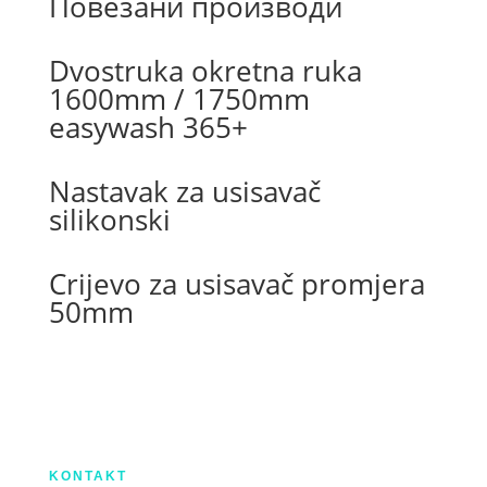
Повезани производи
Dvostruka okretna ruka
1600mm / 1750mm
easywash 365+
Nastavak za usisavač
silikonski
Crijevo za usisavač promjera
50mm
Izradu internetske stranice sufinancirala je
Europska unija iz Europskog Fonda za
regionalni razvoj.
KONTAKT