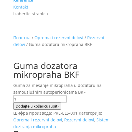
Reference
Kontakt
Izaberite stranicu
Почетна
/
Oprema i rezervni delovi
/
Rezervni
delovi
/ Guma dozatora mikropraha BKF
Guma dozatora
mikropraha BKF
Guma za mešanje mikropraha u dozatoru na
samouslužnim autoperionicama BKF
Guma
dozatora
Dodajte u košaricu (upit)
mikropraha
Шифра производа:
PRE-ELS-001
Категорије:
BKF
Oprema i rezervni delovi
,
Rezervni delovi
,
Sistem
количина
doziranja mikropraha