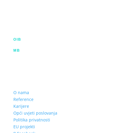
IX. Gardijske brigade HV ”Vukovi” 7,
HR-53000 Gospić
info@kroma.hr
+385 53 575 494
OIB
35854227025
MB
02326418
Hrvatska poštanska banka d.d.
HR2023900011100353349 | SWIFT HPBHR2X
Privredna banka Zagreb d.d.
HR772340009111122764 2 | SWIFT PBZGHR2X
O nama
Reference
Karijere
Opći uvjeti poslovanja
Politika privatnosti
EU projekti