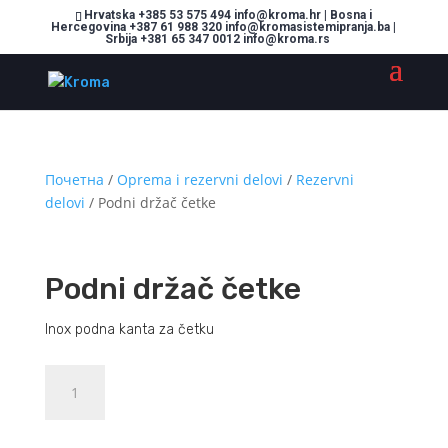
Hrvatska +385 53 575 494 info@kroma.hr | Bosna i
Hercegovina +387 61 988 320 info@kromasistemipranja.ba |
Srbija +381 65 347 0012 info@kroma.rs
Почетна
/
Oprema i rezervni delovi
/
Rezervni
delovi
/ Podni držač četke
Podni držač četke
Inox podna kanta za četku
Podni
Dodajte u košaricu (upit)
držač
četke
количина