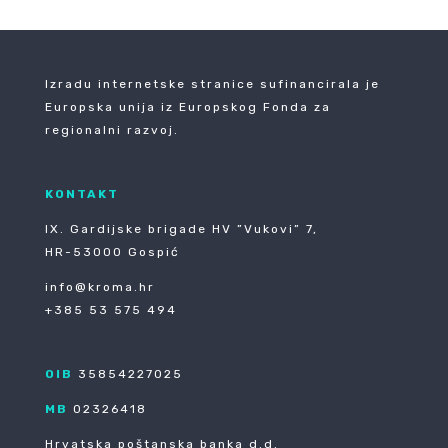
Izradu internetske stranice sufinancirala je
Europska unija iz Europskog Fonda za
regionalni razvoj.
KONTAKT
IX. Gardijske brigade HV ”Vukovi” 7,
HR-53000 Gospić
info@kroma.hr
+385 53 575 494
OIB
35854227025
MB
02326418
Hrvatska poštanska banka d.d.