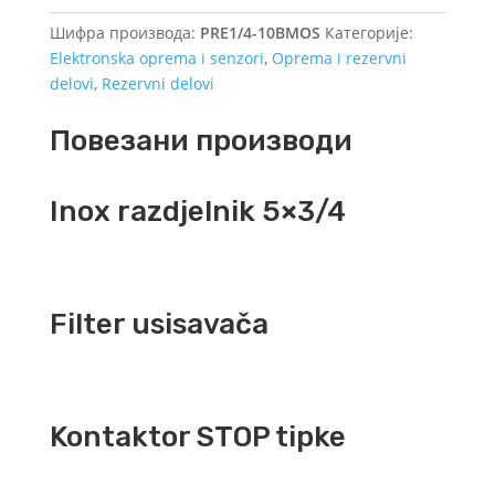
bar
Шифра производа:
PRE1/4-10BMOS
Категорије:
количина
Elektronska oprema i senzori
,
Oprema i rezervni
delovi
,
Rezervni delovi
Повезани производи
Inox razdjelnik 5×3/4
Filter usisavača
Kontaktor STOP tipke