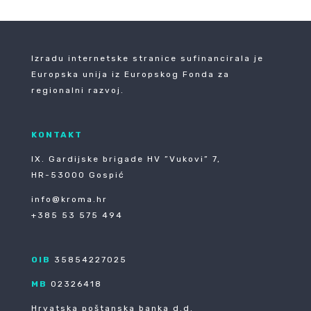
Izradu internetske stranice sufinancirala je
Europska unija iz Europskog Fonda za
regionalni razvoj.
KONTAKT
IX. Gardijske brigade HV ”Vukovi” 7,
HR-53000 Gospić
info@kroma.hr
+385 53 575 494
OIB
35854227025
MB
02326418
Hrvatska poštanska banka d.d.