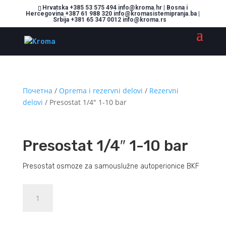
Hrvatska +385 53 575 494 info@kroma.hr | Bosna i
Hercegovina +387 61 988 320 info@kromasistemipranja.ba |
Srbija +381 65 347 0012 info@kroma.rs
Почетна
/
Oprema i rezervni delovi
/
Rezervni
delovi
/ Presostat 1/4″ 1-10 bar
Presostat 1/4″ 1-10 bar
Presostat osmoze za samouslužne autoperionice BKF
Presostat
Dodajte u košaricu (upit)
1/4"
1-
10