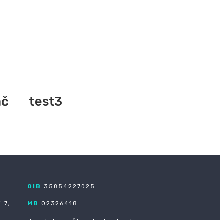
ač
test3
OIB
35854227025
 7,
MB
02326418