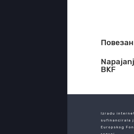
Повезан
Napajanj
BKF
Izradu interne
sufinancirala 
Europskog Fon