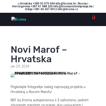
Hrvatska +385 53 575 494 info@kroma.hr | Bosna i
Hercegovina +387 61 988 320 info@kromasistemipranja.ba |
Srbija +381 65 347 0012 info@kroma.rs
Novi Marof –
Hrvatska
јан 29, 2024
Pogledajte fotografije našeg najnovijeg projekta u
Hrvatskoj u Novom Marofu!
BKF by Kroma autoperionica s 3 zatvorena i jednim
otvorenim mestom za pranje; duo usisivačem i