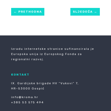
←
PRETHODNA
SLJEDEĆA
→
Izradu internetske stranice sufinancirala je
Europska unija iz Europskog Fonda za
regionalni razvoj.
KONTAKT
IX. Gardijske brigade HV ”Vukovi” 7,
HR-53000 Gospić
info@kroma.hr
+385 53 575 494