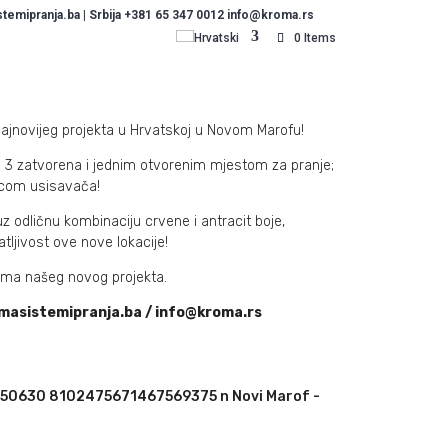
emipranja.ba | Srbija +381 65 347 0012 info@kroma.rs
Hrvatski
0 Items
najnovijeg projekta u Hrvatskoj u Novom Marofu!
 3 zatvorena i jednim otvorenim mjestom za pranje;
icom usisavača!
z odličnu kombinaciju crvene i antracit boje,
atljivost ove nove lokacije!
jama našeg novog projekta.
masistemipranja.ba / info@kroma.rs