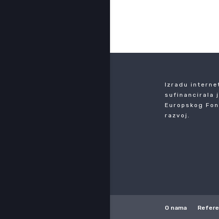
←
Izradu interne
sufinancirala 
Europskog Fon
razvoj.
O nama
Refer