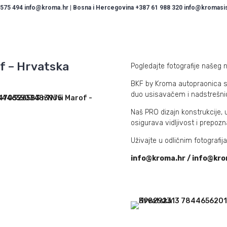
 575 494 info@kroma.hr | Bosna i Hercegovina +387 61 988 320 info@kromasist
f – Hrvatska
Pogledajte fotografije našeg 
BKF by Kroma autopraonica s
duo usisavačem i nadstrešn
Naš PRO dizajn konstrukcije, u
osigurava vidljivost i prepozn
Uživajte u odličnim fotografi
info@kroma.hr / info@kro