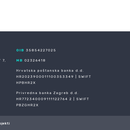
SLJEDEĆA
→
OIB
35854227025
 7,
MB
02326418
Hrvatska poštanska banka d.d.
HR2023900011100353349 | SWIFT
HPBHR2X
Privredna banka Zagreb d.d.
HR772340009111122764 2 | SWIFT
PBZGHR2X
ojekti