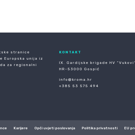
PRETHODNA
tske stranice
KONTAKT
je Europska unija iz
IX. Gardijske brigade HV ”Vukovi”
da za regionalni
HR-53000 Gospić
info@kroma.hr
+385 53 575 494
ence
Karijere
Opći uvjeti poslovanja
Politika privatnosti
EU pr