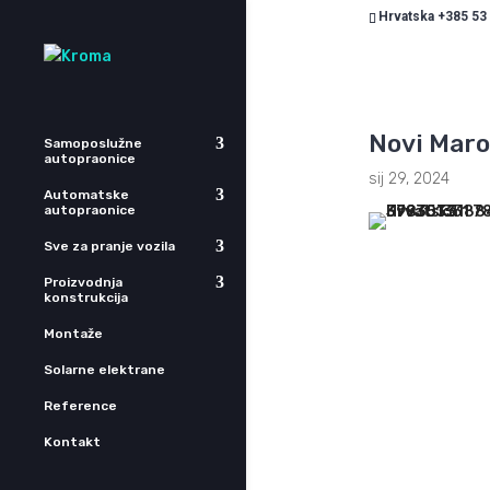
Hrvatska +385 53
Novi Maro
Samoposlužne
autopraonice
sij 29, 2024
Automatske
autopraonice
Sve za pranje vozila
Proizvodnja
konstrukcija
Montaže
Solarne elektrane
Reference
Kontakt