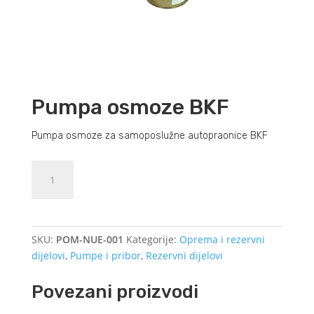
Pumpa osmoze BKF
Pumpa osmoze za samoposlužne autopraonice BKF
Pumpa
Dodajte u košaricu (upit)
osmoze
BKF
količina
SKU:
POM-NUE-001
Kategorije:
Oprema i rezervni
dijelovi
,
Pumpe i pribor
,
Rezervni dijelovi
Povezani proizvodi