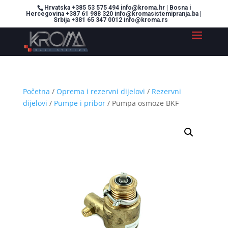
Hrvatska +385 53 575 494 info@kroma.hr | Bosna i
Hercegovina +387 61 988 320 info@kromasistemipranja.ba |
Srbija +381 65 347 0012 info@kroma.rs
Početna
/
Oprema i rezervni dijelovi
/
Rezervni
dijelovi
/
Pumpe i pribor
/ Pumpa osmoze BKF