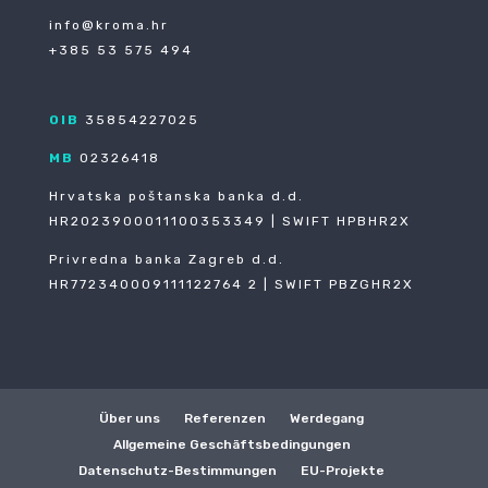
info@kroma.hr
+385 53 575 494
OIB
35854227025
MB
02326418
Hrvatska poštanska banka d.d.
HR2023900011100353349 | SWIFT HPBHR2X
Privredna banka Zagreb d.d.
HR772340009111122764 2 | SWIFT PBZGHR2X
Über uns
Referenzen
Werdegang
Allgemeine Geschäftsbedingungen
Datenschutz-Bestimmungen
EU-Projekte