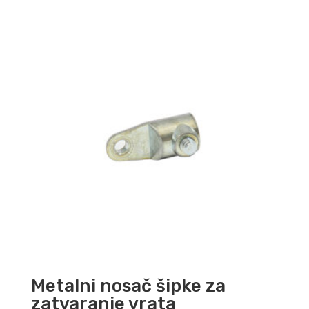
Metalni nosač šipke za
zatvaranje vrata