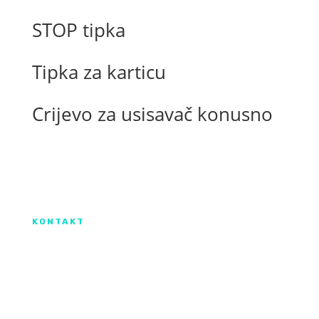
STOP tipka
Tipka za karticu
Crijevo za usisavač konusno
Izradu internetske stranice sufinancirala je
Europska unija iz Europskog Fonda za
regionalni razvoj.
KONTAKT
IX. Gardijske brigade HV ”Vukovi” 7,
HR-53000 Gospić
info@kroma.hr
+385 53 575 494