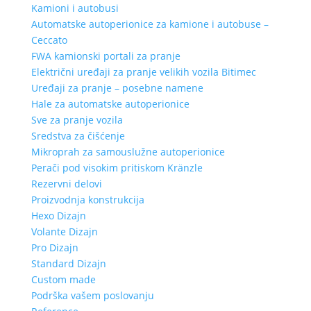
Kamioni i autobusi
Automatske autoperionice za kamione i autobuse –
Ceccato
FWA kamionski portali za pranje
Električni uređaji za pranje velikih vozila Bitimec
Uređaji za pranje – posebne namene
Hale za automatske autoperionice
Sve za pranje vozila
Sredstva za čišćenje
Mikroprah za samouslužne autoperionice
Perači pod visokim pritiskom Kränzle
Rezervni delovi
Proizvodnja konstrukcija
Hexo Dizajn
Volante Dizajn
Pro Dizajn
Standard Dizajn
Custom made
Podrška vašem poslovanju