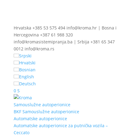
Hrvatska +385 53 575 494 info@kroma.hr | Bosna i
Hercegovina +387 61 988 320
info@kromasistemipranja.ba | Srbija +381 65 347
0012 info@kroma.rs
Srpski
Hrvatski
Bosnian
English
Deutsch
0 S
Samouslužne autoperionice
BKF Samouslužne autoperionice
Automatske autoperionice
Automatske autoperionice za putnička vozila –
Ceccato