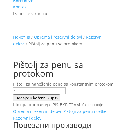
Reference
Kontakt
Izaberite stranicu
Почетна
/
Oprema i rezervni delovi
/
Rezervni
delovi
/ Pištolj za penu sa protokom
Pištolj za penu sa
protokom
Pištolj za nanošenje pene sa konstantnim protokom
Pištolj
za
Dodajte u košaricu (upit)
penu
Шифра производа:
PIS-BKF-FOAM
Категорије:
sa
Oprema i rezervni delovi
,
Pištolji za penu i četke
,
protokom
Rezervni delovi
Повезани производи
количина