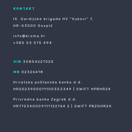
KONTAKT
IX. Gardijske brigade HV ”Vukovi” 7,
HR-53000 Gospić
info@kroma.hr
+385 53 575 494
OIB
35854227025
MB
02326418
Hrvatska poštanska banka d.d.
HR2023900011100353349 | SWIFT HPBHR2X
Privredna banka Zagreb d.d.
HR772340009111122764 2 | SWIFT PBZGHR2X