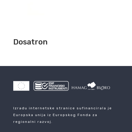
Dosatron
Izradu internetske stranice sufinancirala je
Europska unija iz Europskog Fonda za
regionalni razvoj.