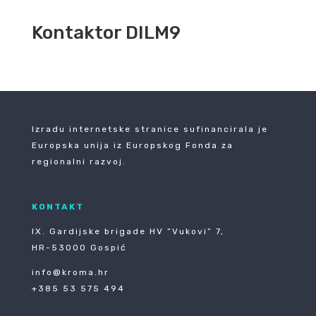
Kontaktor DILM9
Izradu internetske stranice sufinancirala je
Europska unija iz Europskog Fonda za
regionalni razvoj.
KONTAKT
IX. Gardijske brigade HV ”Vukovi” 7,
HR-53000 Gospić
info@kroma.hr
+385 53 575 494