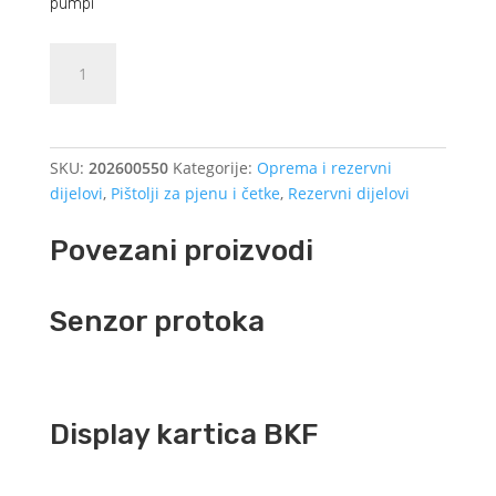
pumpi
Ručka
Dodajte u košaricu (upit)
pištolja
ST2600
bez
protoka
SKU:
202600550
Kategorije:
Oprema i rezervni
količina
dijelovi
,
Pištolji za pjenu i četke
,
Rezervni dijelovi
Povezani proizvodi
Senzor protoka
Display kartica BKF