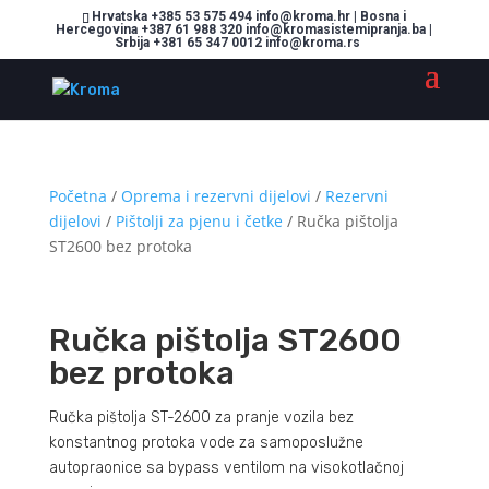
Hrvatska +385 53 575 494 info@kroma.hr | Bosna i
Hercegovina +387 61 988 320 info@kromasistemipranja.ba |
Srbija +381 65 347 0012 info@kroma.rs
Početna
/
Oprema i rezervni dijelovi
/
Rezervni
dijelovi
/
Pištolji za pjenu i četke
/ Ručka pištolja
ST2600 bez protoka
Ručka pištolja ST2600
bez protoka
Ručka pištolja ST-2600 za pranje vozila bez
konstantnog protoka vode za samoposlužne
autopraonice sa bypass ventilom na visokotlačnoj