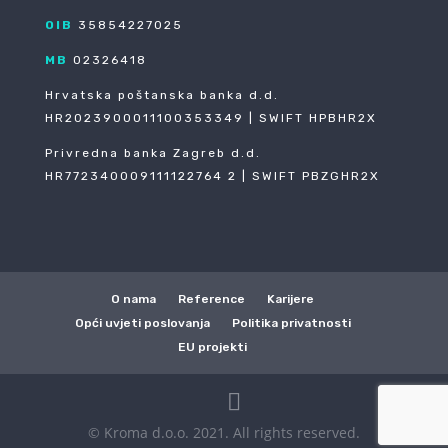
OIB
35854227025
MB
02326418
Hrvatska poštanska banka d.d.
HR2023900011100353349 | SWIFT HPBHR2X
Privredna banka Zagreb d.d.
HR772340009111122764 2 | SWIFT PBZGHR2X
O nama
Reference
Karijere
Opći uvjeti poslovanja
Politika privatnosti
EU projekti
© Kroma d.o.o. 2021. All rights reserved.