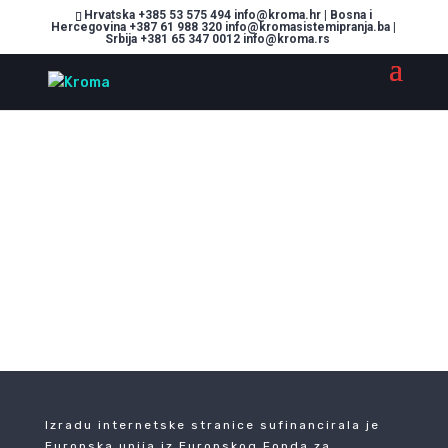
Hrvatska +385 53 575 494 info@kroma.hr | Bosna i
Hercegovina +387 61 988 320 info@kromasistemipranja.ba |
Srbija +381 65 347 0012 info@kroma.rs
Your cart is currently empty.
Izradu internetske stranice sufinancirala je
Europska unija iz Europskog Fonda za