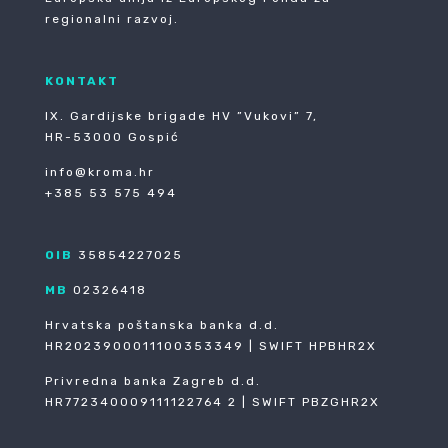
regionalni razvoj.
KONTAKT
IX. Gardijske brigade HV ”Vukovi” 7,
HR-53000 Gospić
info@kroma.hr
+385 53 575 494
OIB
35854227025
MB
02326418
Hrvatska poštanska banka d.d.
HR2023900011100353349 | SWIFT HPBHR2X
Privredna banka Zagreb d.d.
HR772340009111122764 2 | SWIFT PBZGHR2X