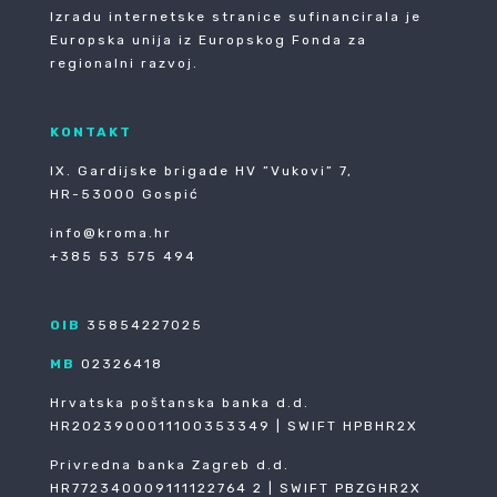
Izradu internetske stranice sufinancirala je
Europska unija iz Europskog Fonda za
regionalni razvoj.
KONTAKT
IX. Gardijske brigade HV ”Vukovi” 7,
HR-53000 Gospić
info@kroma.hr
+385 53 575 494
OIB
35854227025
MB
02326418
Hrvatska poštanska banka d.d.
HR2023900011100353349 | SWIFT HPBHR2X
Privredna banka Zagreb d.d.
HR772340009111122764 2 | SWIFT PBZGHR2X