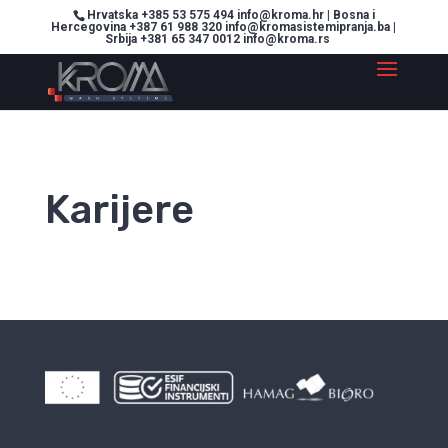
Hrvatska +385 53 575 494 info@kroma.hr | Bosna i
Hercegovina +387 61 988 320 info@kromasistemipranja.ba |
Srbija +381 65 347 0012 info@kroma.rs
Karijere