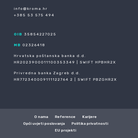
info@kroma.hr
+385 53 575 494
OIB
35854227025
MB
02326418
Hrvatska poštanska banka d.d.
HR2023900011100353349 | SWIFT HPBHR2X
Privredna banka Zagreb d.d.
HR772340009111122764 2 | SWIFT PBZGHR2X
O nama
Reference
Karijere
Opći uvjeti poslovanja
Politika privatnosti
EU projekti