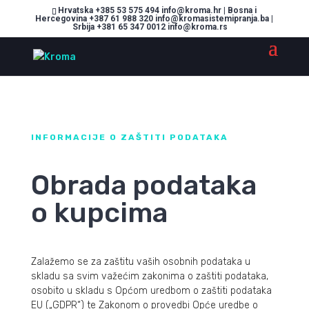
Hrvatska +385 53 575 494 info@kroma.hr | Bosna i
Hercegovina +387 61 988 320 info@kromasistemipranja.ba |
Srbija +381 65 347 0012 info@kroma.rs
INFORMACIJE O ZAŠTITI PODATAKA
Obrada podataka
o kupcima
Zalažemo se za zaštitu vaših osobnih podataka u
skladu sa svim važećim zakonima o zaštiti podataka,
osobito u skladu s Općom uredbom o zaštiti podataka
EU („GDPR“) te Zakonom o provedbi Opće uredbe o