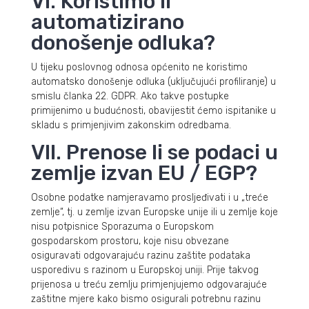
VI. Koristimo li
automatizirano
donošenje odluka?
U tijeku poslovnog odnosa općenito ne koristimo
automatsko donošenje odluka (uključujući profiliranje) u
smislu članka 22. GDPR. Ako takve postupke
primijenimo u budućnosti, obavijestit ćemo ispitanike u
skladu s primjenjivim zakonskim odredbama.
VII. Prenose li se podaci u
zemlje izvan EU / EGP?
Osobne podatke namjeravamo prosljeđivati i u „treće
zemlje“, tj. u zemlje izvan Europske unije ili u zemlje koje
nisu potpisnice Sporazuma o Europskom
gospodarskom prostoru, koje nisu obvezane
osiguravati odgovarajuću razinu zaštite podataka
usporedivu s razinom u Europskoj uniji. Prije takvog
prijenosa u treću zemlju primjenjujemo odgovarajuće
zaštitne mjere kako bismo osigurali potrebnu razinu