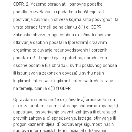
GDPR. 2. Možemo obrađivati i osnovne podatke,
podatke o izvršavanju i podatke o korištenju radi
poštivanja zakonskih obveza kojima smo podvrgnuti; ta
vrsta obrade temelji se na članku 6(1) c) GDPR.
Zakonske obveze mogu osobito uključivati obvezno
otkrivanje osobnih podataka (poreznim) državnim
organima te čuvanje računovodstvenih i poreznih
podataka. 3. U mjeri koja je potrebna, obrađujemo
osobne podatke (uz obradu u svrhu poslovnog odnosa
ili ispunjavanja zakonskih obveza) u svrhu naših
legitimnih interesa ili legitimnih interesa treće strane
na temelju članka 6(1) f) GDPR.
Opravdani interes može uključivati: a) procese Kroma
d.o.o. za unutarnje administriranje podacima kupaca; b)
uspostavu, ostvarivanje pravnih zahtjeva ili obranu od
pravnih zahtjeva; c) sprječavanje, istraga, otkrivanje ili
progon kaznenih djela; d) održavanje sigurnosti naših
sustava informacijskih tehnologija; e) održavanje