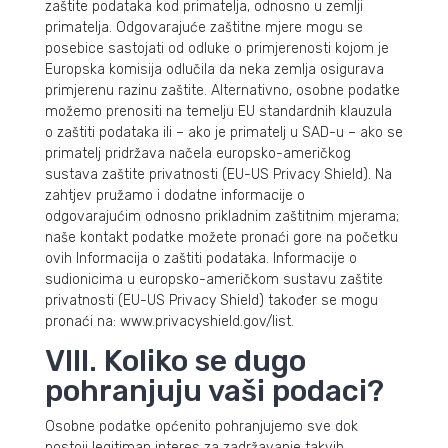
zaštite podataka kod primatelja, odnosno u zemlji
primatelja. Odgovarajuće zaštitne mjere mogu se
posebice sastojati od odluke o primjerenosti kojom je
Europska komisija odlučila da neka zemlja osigurava
primjerenu razinu zaštite. Alternativno, osobne podatke
možemo prenositi na temelju EU standardnih klauzula
o zaštiti podataka ili – ako je primatelj u SAD-u – ako se
primatelj pridržava načela europsko-američkog
sustava zaštite privatnosti (EU-US Privacy Shield). Na
zahtjev pružamo i dodatne informacije o
odgovarajućim odnosno prikladnim zaštitnim mjerama;
naše kontakt podatke možete pronaći gore na početku
ovih Informacija o zaštiti podataka. Informacije o
sudionicima u europsko-američkom sustavu zaštite
privatnosti (EU-US Privacy Shield) također se mogu
pronaći na: www.privacyshield.gov/list.
VIII. Koliko se dugo
pohranjuju vaši podaci?
Osobne podatke općenito pohranjujemo sve dok
postoji legitiman interes za zadržavanje takvih