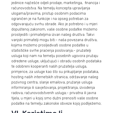
jedinice najčešće odjeli prodaje, marketinga, financija i
računovodstva. Na temelju koncepta upravljanja
ulogama/pravima, pristup osobnim podacima
ograničen je na funkcije i na opseg potreban za
odgovarajuću svrhu obrade. Ako je potrebno i u mjeri
dopuštenoj zakonom, vaše osobne podatke možemo
proslijediti i primateljima izvan našeg društva. Takvi
vanjski primatelji mogu biti:– naša povezana društva,
kojima možemo prosljeđivati osobne podatke u
statističke svrhe praćenja poslovanja;– pružatelji
usluga koji nam na temelju posebnih ugovora pružaju
određene usluge, uključujući i obradu osobnih podataka
te odobreni kooperanti naših pružatelja usluga,
primjerice, za usluge kao što su prikupljanje podataka,
hosting naših internetskih stranica, održavanje našeg
pozivnog centra, slanje emailova, pružanje usluga
informiranja ili savjetovanja, projektiranja, izvođenja
radova, računovodstvenih usluga;– privatna ili javna
tijela, u mjeri u kojoj smo dužni prenositi vaše osobne
podatke na temelju zakonske obveze kojoj podliježemo;