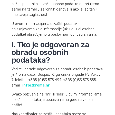
zaštiti podataka, a vaše osobne podatke obrađujemo
samo na temelju zakonitih osnova ili ako je ispitanik
dao svoju suglasnost.
U ovom Informacijama o zaštiti podataka
objašnjavamo koje informacije (uključujući osobne
podatke) obrađujemo u poslovnom odnosu s vama.
I. Tko je odgovoran za
obradu osobnih
podataka?
Voditelj obrade odgovoran za obradu osobnih podataka
je Kroma d.o.o., Gospić, IX. gardijske brigade HV Vukovi
7, telefon: +385 (0)53 575 494, +385 (0)53 573 555,
email:
info@kroma.hr
.
Svako pozivanje na “mi” ili “nas” u ovim Informacijama
o zaštiti podataka je upućivanje na gore navedeni
entitet.
Naš koordinator za zaštitu podataka može se