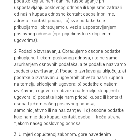
podatke koji su nam dani na raspolaganje pri
uspostavljanju poslovnog odnosa ili koje smo zatražili
od naših kupaca odnosno kontakt osoba (npr. ime,
adresa i kontakt podaci; i b) sve podatke koje
prikupljamo i obrađujemo u vezi s uspostavljanjem
poslovnog odnosa (npr. pojedinosti u sklopljenim
ugovorima).
2. Podaci o izvršavanju: Obrađujemo osobne podatke
prikupljene tijekom poslovnog odnosa, i to ne samo
ažuriranjem osnovnih podataka, a te podatke nazivamo
„podaci o izvršavanju“. Podaci o izvršavanju uključuju: a)
podatke o izvršavanju ugovornih obveza naših kupaca
na temelju sklopljenih ugovora; b) podatke o našem
izvršavanju ugovornih obveza na temelju sklopljenih
ugovora; c) podatke koje nam priopći kupac ili kontakt
osoba tijekom našeg poslovnog odnosa,
samoinicijativno ili na naš zahtjev; i d) osobne podatke
koje nam je dao kupac, kontakt osoba ili treća strana
tijekom našeg poslovnog odnosa.
3. U mjeri dopuštenoj zakonom, gore navedenim