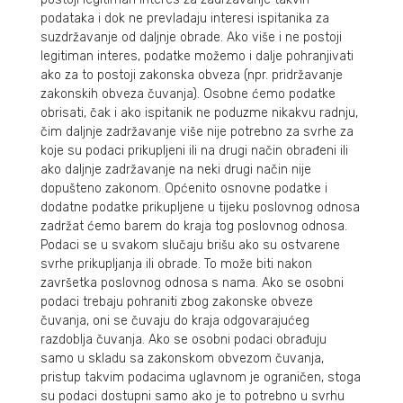
podataka i dok ne prevladaju interesi ispitanika za
suzdržavanje od daljnje obrade. Ako više i ne postoji
legitiman interes, podatke možemo i dalje pohranjivati
ako za to postoji zakonska obveza (npr. pridržavanje
zakonskih obveza čuvanja). Osobne ćemo podatke
obrisati, čak i ako ispitanik ne poduzme nikakvu radnju,
čim daljnje zadržavanje više nije potrebno za svrhe za
koje su podaci prikupljeni ili na drugi način obrađeni ili
ako daljnje zadržavanje na neki drugi način nije
dopušteno zakonom. Općenito osnovne podatke i
dodatne podatke prikupljene u tijeku poslovnog odnosa
zadržat ćemo barem do kraja tog poslovnog odnosa.
Podaci se u svakom slučaju brišu ako su ostvarene
svrhe prikupljanja ili obrade. To može biti nakon
završetka poslovnog odnosa s nama. Ako se osobni
podaci trebaju pohraniti zbog zakonske obveze
čuvanja, oni se čuvaju do kraja odgovarajućeg
razdoblja čuvanja. Ako se osobni podaci obrađuju
samo u skladu sa zakonskom obvezom čuvanja,
pristup takvim podacima uglavnom je ograničen, stoga
su podaci dostupni samo ako je to potrebno u svrhu