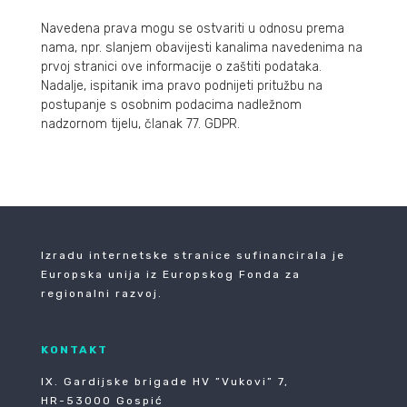
Navedena prava mogu se ostvariti u odnosu prema
nama, npr. slanjem obavijesti kanalima navedenima na
prvoj stranici ove informacije o zaštiti podataka.
Nadalje, ispitanik ima pravo podnijeti pritužbu na
postupanje s osobnim podacima nadležnom
nadzornom tijelu, članak 77. GDPR.
Izradu internetske stranice sufinancirala je
Europska unija iz Europskog Fonda za
regionalni razvoj.
KONTAKT
IX. Gardijske brigade HV ”Vukovi” 7,
HR-53000 Gospić