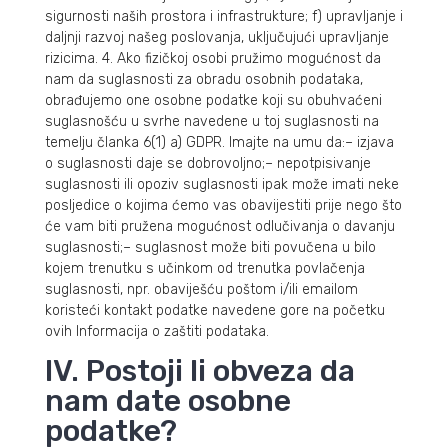
sigurnosti naših prostora i infrastrukture; f) upravljanje i
daljnji razvoj našeg poslovanja, uključujući upravljanje
rizicima. 4. Ako fizičkoj osobi pružimo mogućnost da
nam da suglasnosti za obradu osobnih podataka,
obrađujemo one osobne podatke koji su obuhvaćeni
suglasnošću u svrhe navedene u toj suglasnosti na
temelju članka 6(1) a) GDPR. Imajte na umu da:– izjava
o suglasnosti daje se dobrovoljno;– nepotpisivanje
suglasnosti ili opoziv suglasnosti ipak može imati neke
posljedice o kojima ćemo vas obavijestiti prije nego što
će vam biti pružena mogućnost odlučivanja o davanju
suglasnosti;– suglasnost može biti povučena u bilo
kojem trenutku s učinkom od trenutka povlačenja
suglasnosti, npr. obaviješću poštom i/ili emailom
koristeći kontakt podatke navedene gore na početku
ovih Informacija o zaštiti podataka.
IV. Postoji li obveza da
nam date osobne
podatke?