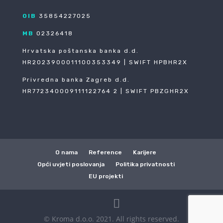
OIB
35854227025
MB
02326418
Hrvatska poštanska banka d.d.
HR2023900011100353349 | SWIFT HPBHR2X
Privredna banka Zagreb d.d.
HR772340009111122764 2 | SWIFT PBZGHR2X
O nama
Reference
Karijere
Opći uvjeti poslovanja
Politika privatnosti
EU projekti
© Kroma d.o.o. 2021. All rights reserved.