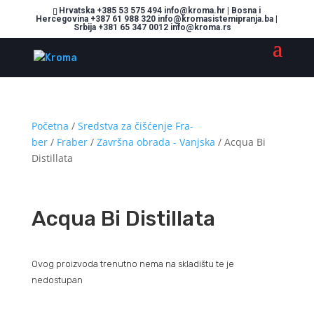
Hrvatska +385 53 575 494 info@kroma.hr | Bosna i
Hercegovina +387 61 988 320 info@kromasistemipranja.ba |
Srbija +381 65 347 0012 info@kroma.rs
Početna
/
Sredstva za čišćenje Fra-
ber
/
Fraber
/
Završna obrada - Vanjska
/ Acqua Bi
Distillata
Acqua Bi Distillata
Ovog proizvoda trenutno nema na skladištu te je
nedostupan