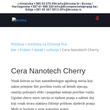
Hrvatska +385 53 575 494 info@kroma.hr | Bosna i
Hercegovina +387 61 988 320 info@kromasistemipranja.ba |
Srbija +381 65 347 0012 info@kroma.rs
Početna
/
Sredstva za čišćenje Fra-
ber
/
Fraber
/
Vosak i sušenje
/ Cera Nanotech Cherry
Cera Nanotech Cherry
Vosak kreiran na bazi nanotehnologije ugodnog mirisa koji
nakon primjene štiti površinu vozila od štetnih utjecaja,
ostavlja polirajući efekt i pospješuje sušenje površine vozila.
Ugodan cherry miris razvija se tijekom pranja a zaštitni sloj
koji vosak stvara olakšava čišćenje prilikom sljedećih pranja.
Može se koristiti u svim sustavima pranja.