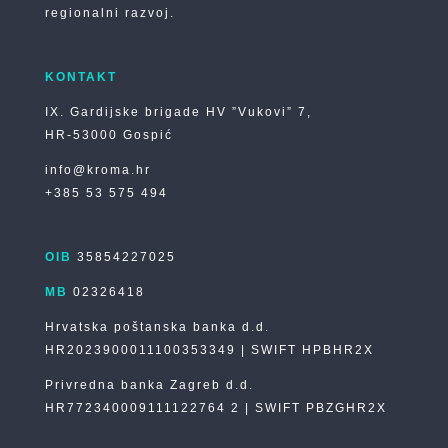
regionalni razvoj.
KONTAKT
IX. Gardijske brigade HV ”Vukovi” 7,
HR-53000 Gospić
info@kroma.hr
+385 53 575 494
OIB
35854227025
MB
02326418
Hrvatska poštanska banka d.d.
HR2023900011100353349 | SWIFT HPBHR2X
Privredna banka Zagreb d.d.
HR772340009111122764 2 | SWIFT PBZGHR2X