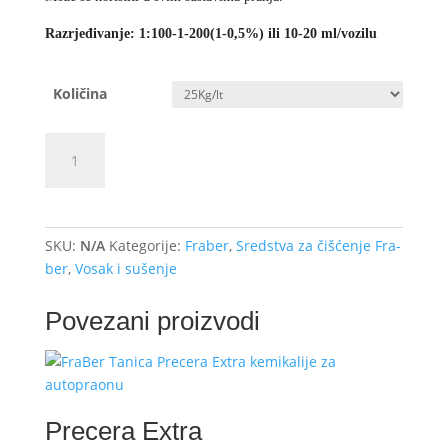
Razrjeđivanje: 1:100-1-200(1-0,5%) ili 10-20 ml/vozilu
Količina
Cera
Dodajte u košaricu (upit)
Nanotech
Cherry
količina
SKU:
N/A
Kategorije:
Fraber
,
Sredstva za čišćenje Fra-
ber
,
Vosak i sušenje
Povezani proizvodi
Precera Extra