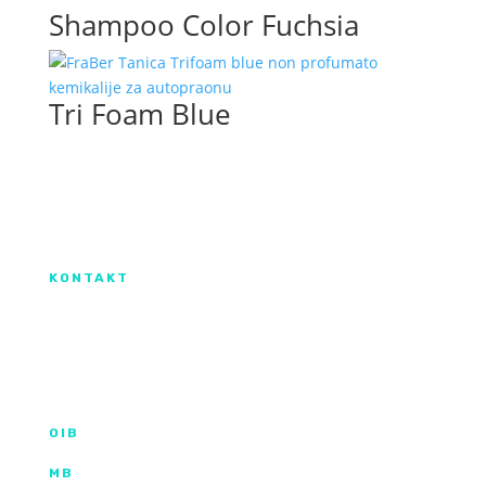
Shampoo Color Fuchsia
Tri Foam Blue
Izradu internetske stranice sufinancirala je
Europska unija iz Europskog Fonda za
regionalni razvoj.
KONTAKT
IX. Gardijske brigade HV ”Vukovi” 7,
HR-53000 Gospić
info@kroma.hr
+385 53 575 494
OIB
35854227025
MB
02326418