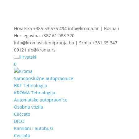
Hrvatska +385 53 575 494 info@kroma.hr | Bosna i
Hercegovina +387 61 988 320
info@kromasistemipranja.ba | Srbija +381 65 347
0012 info@kroma.rs
Hrvatski
0
Samoposlužne autopraonice
BKF Tehnologija
KROMA Tehnologija
Automatske autopraonice
Osobna vozila
Ceccato
DICO
Kamioni i autobusi
Ceccato