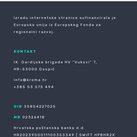
Izradu internetske stranice sufinancirala je
Europska unija iz Europskog Fonda za
regionalni razvoj.
KONTAKT
IX. Gardijske brigade HV ”Vukovi” 7,
HR-53000 Gospić
info@kroma.hr
+385 53 575 494
OIB
35854227025
MB
02326418
Hrvatska poštanska banka d.d.
HR2023900011100353349 | SWIFT HPBHR2X