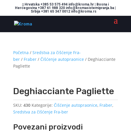
Hrvatska +385 53 575 494 info@kroma.hr | Bosna i
Hercegovina +387 61 988 320 info@kromasistemipranja.ba |
Srbija +381 65 347 0012 info@kroma.rs
Početna
/
Sredstva za čišćenje Fra-
ber
/
Fraber
/
Čišćenje autopraonice
/ Deghiacciante
Pagliette
Deghiacciante Pagliette
SKU:
430
Kategorije:
Čišćenje autopraonice
,
Fraber
,
Sredstva za čišćenje Fra-ber
Povezani proizvodi