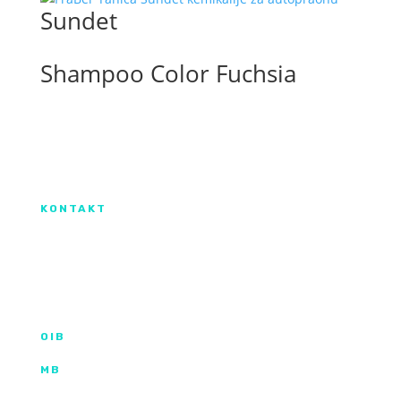
Sundet
Shampoo Color Fuchsia
Izradu internetske stranice sufinancirala je
Europska unija iz Europskog Fonda za
regionalni razvoj.
KONTAKT
IX. Gardijske brigade HV ”Vukovi” 7,
HR-53000 Gospić
info@kroma.hr
+385 53 575 494
OIB
35854227025
MB
02326418