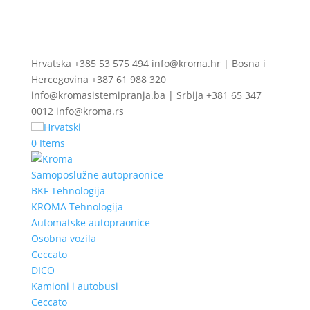
Hrvatska +385 53 575 494 info@kroma.hr | Bosna i
Hercegovina +387 61 988 320
info@kromasistemipranja.ba | Srbija +381 65 347
0012 info@kroma.rs
Hrvatski
0 Items
Samoposlužne autopraonice
BKF Tehnologija
KROMA Tehnologija
Automatske autopraonice
Osobna vozila
Ceccato
DICO
Kamioni i autobusi
Ceccato