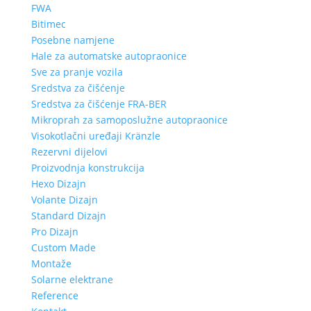
FWA
Bitimec
Posebne namjene
Hale za automatske autopraonice
Sve za pranje vozila
Sredstva za čišćenje
Sredstva za čišćenje FRA-BER
Mikroprah za samoposlužne autopraonice
Visokotlačni uređaji Kränzle
Rezervni dijelovi
Proizvodnja konstrukcija
Hexo Dizajn
Volante Dizajn
Standard Dizajn
Pro Dizajn
Custom Made
Montaže
Solarne elektrane
Reference