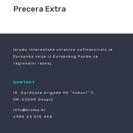
Precera Extra
Izradu internetske stranice sufinancirala je
Europska unija iz Europskog Fonda za
regionalni razvoj.
KONTAKT
IX. Gardijske brigade HV ”Vukovi” 7,
HR-53000 Gospić
info@kroma.hr
+385 53 575 494