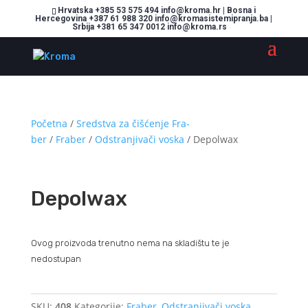
Hrvatska +385 53 575 494 info@kroma.hr | Bosna i
Hercegovina +387 61 988 320 info@kromasistemipranja.ba |
Srbija +381 65 347 0012 info@kroma.rs
Početna
/
Sredstva za čišćenje Fra-
ber
/
Fraber
/
Odstranjivači voska
/ Depolwax
Depolwax
Ovog proizvoda trenutno nema na skladištu te je
nedostupan
SKU:
408
Kategorije:
Fraber
,
Odstranjivači voska
,