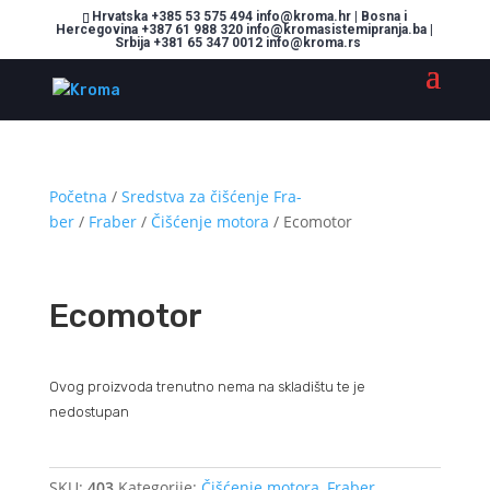
Hrvatska +385 53 575 494 info@kroma.hr | Bosna i
Hercegovina +387 61 988 320 info@kromasistemipranja.ba |
Srbija +381 65 347 0012 info@kroma.rs
Početna
/
Sredstva za čišćenje Fra-
ber
/
Fraber
/
Čišćenje motora
/ Ecomotor
Ecomotor
Ovog proizvoda trenutno nema na skladištu te je
nedostupan
SKU:
403
Kategorije:
Čišćenje motora
,
Fraber
,