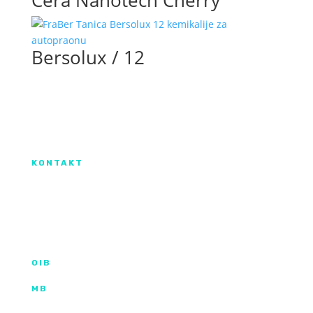
Cera Nanotech Cherry
Bersolux / 12
Izradu internetske stranice sufinancirala je
Europska unija iz Europskog Fonda za
regionalni razvoj.
KONTAKT
IX. Gardijske brigade HV ”Vukovi” 7,
HR-53000 Gospić
info@kroma.hr
+385 53 575 494
OIB
35854227025
MB
02326418