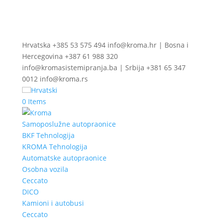
Hrvatska +385 53 575 494 info@kroma.hr | Bosna i
Hercegovina +387 61 988 320
info@kromasistemipranja.ba | Srbija +381 65 347
0012 info@kroma.rs
Hrvatski
0 Items
Samoposlužne autopraonice
BKF Tehnologija
KROMA Tehnologija
Automatske autopraonice
Osobna vozila
Ceccato
DICO
Kamioni i autobusi
Ceccato