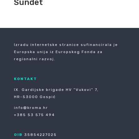
Sundet
Izradu internetske stranice sufinancirala je
Europska unija iz Europskog Fonda za
regionalni razvoj.
KONTAKT
IX. Gardijske brigade HV ”Vukovi” 7,
HR-53000 Gospić
info@kroma.hr
+385 53 575 494
OIB
35854227025