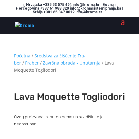
Hrvatska +385 53 575 494 info@kroma.hr | Bosna i
Hercegovina +387 61 988 320 info@kromasistemipranja.ba |
Srbija +381 65 347 0012 info@kroma.rs
Početna
/
Sredstva za čišćenje Fra-
ber
/
Fraber
/
Završna obrada - Unutarnja
/ Lava
Moquette Togliodori
Lava Moquette Togliodori
Ovog proizvoda trenutno nema na skladištu te je
nedostupan