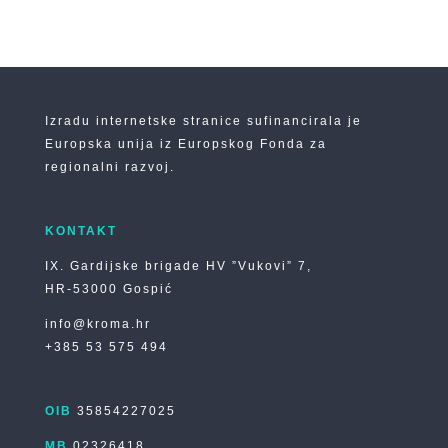
Izradu internetske stranice sufinancirala je
Europska unija iz Europskog Fonda za
regionalni razvoj.
KONTAKT
IX. Gardijske brigade HV ”Vukovi” 7,
HR-53000 Gospić
info@kroma.hr
+385 53 575 494
OIB
35854227025
MB
02326418