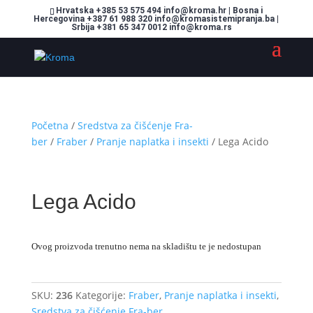
Hrvatska +385 53 575 494 info@kroma.hr | Bosna i
Hercegovina +387 61 988 320 info@kromasistemipranja.ba |
Srbija +381 65 347 0012 info@kroma.rs
Početna
/
Sredstva za čišćenje Fra-
ber
/
Fraber
/
Pranje naplatka i insekti
/ Lega Acido
Lega Acido
Ovog proizvoda trenutno nema na skladištu te je nedostupan
SKU:
236
Kategorije:
Fraber
,
Pranje naplatka i insekti
,
Sredstva za čišćenje Fra-ber