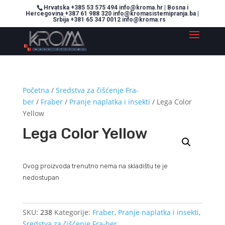
Hrvatska +385 53 575 494 info@kroma.hr | Bosna i
Hercegovina +387 61 988 320 info@kromasistemipranja.ba |
Srbija +381 65 347 0012 info@kroma.rs
Početna
/
Sredstva za čišćenje Fra-
ber
/
Fraber
/
Pranje naplatka i insekti
/ Lega Color
Yellow
Lega Color Yellow
Ovog proizvoda trenutno nema na skladištu te je
nedostupan
SKU:
238
Kategorije:
Fraber
,
Pranje naplatka i insekti
,
Sredstva za čišćenje Fra-ber