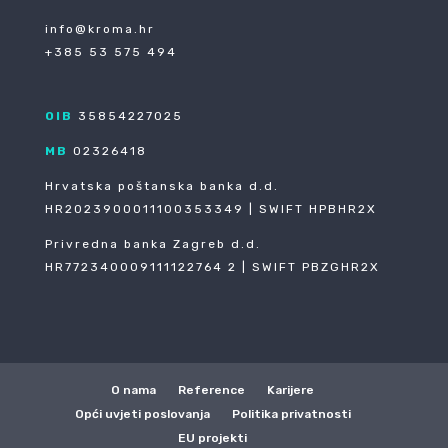
info@kroma.hr
+385 53 575 494
OIB
35854227025
MB
02326418
Hrvatska poštanska banka d.d.
HR2023900011100353349 | SWIFT HPBHR2X
Privredna banka Zagreb d.d.
HR772340009111122764 2 | SWIFT PBZGHR2X
O nama
Reference
Karijere
Opći uvjeti poslovanja
Politika privatnosti
EU projekti