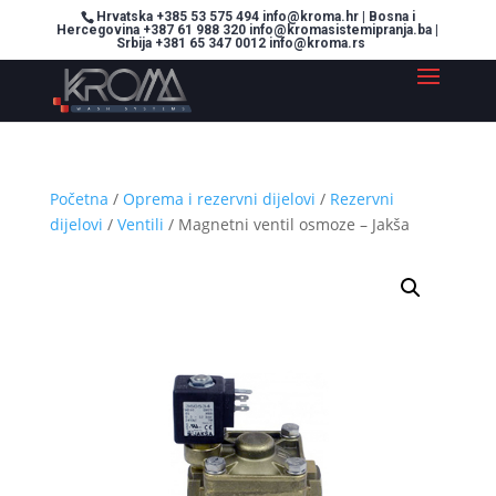
Hrvatska +385 53 575 494 info@kroma.hr | Bosna i
Hercegovina +387 61 988 320 info@kromasistemipranja.ba |
Srbija +381 65 347 0012 info@kroma.rs
Početna
/
Oprema i rezervni dijelovi
/
Rezervni
dijelovi
/
Ventili
/ Magnetni ventil osmoze – Jakša