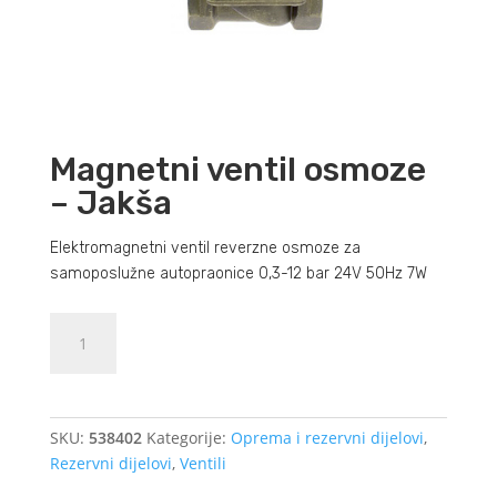
Magnetni ventil osmoze
– Jakša
Elektromagnetni ventil reverzne osmoze za
samoposlužne autopraonice 0,3-12 bar 24V 50Hz 7W
Magnetni
Dodajte u košaricu (upit)
ventil
osmoze
-
Jakša
SKU:
538402
Kategorije:
Oprema i rezervni dijelovi
,
količina
Rezervni dijelovi
,
Ventili