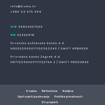
info@kroma.hr
+385 53 575 494
OIB
35854227025
MB
02326418
Hrvatska poštanska banka d.d.
HR2023900011100353349 | SWIFT HPBHR2X
Privredna banka Zagreb d.d.
HR772340009111122764 2 | SWIFT PBZGHR2X
O nama
Reference
Karijere
Opći uvjeti poslovanja
Politika privatnosti
EU projekti