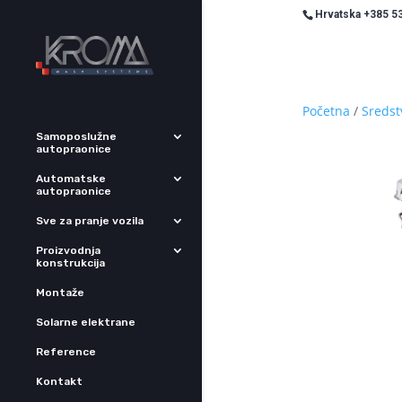
Hrvatska +385 53
Početna
/
Sredst
Samoposlužne
autopraonice
Automatske
autopraonice
Sve za pranje vozila
Proizvodnja
konstrukcija
Montaže
Solarne elektrane
Reference
Kontakt