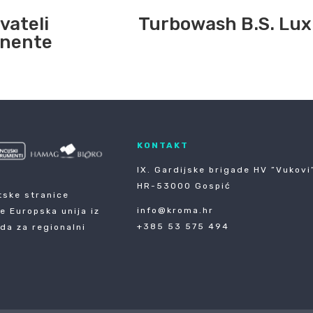
vateli
Turbowash B.S. Lux
nente
KONTAKT
IX. Gardijske brigade HV ”Vukovi”
HR-53000 Gospić
tske stranice
info@kroma.hr
je Europska unija iz
+385 53 575 494
da za regionalni