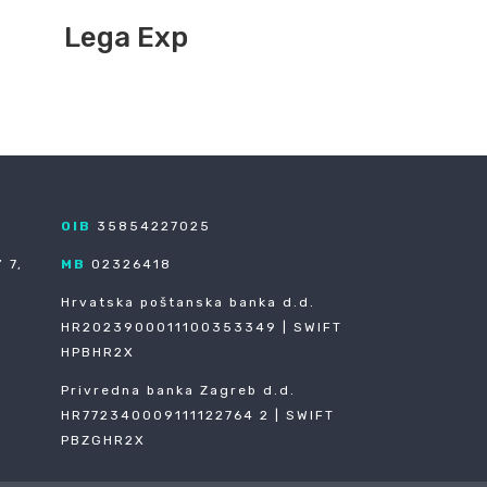
Lega Exp
OIB
35854227025
 7,
MB
02326418
Hrvatska poštanska banka d.d.
HR2023900011100353349 | SWIFT
HPBHR2X
Privredna banka Zagreb d.d.
HR772340009111122764 2 | SWIFT
PBZGHR2X