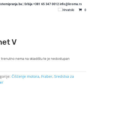
temipranja.ba | Srbija +381 65 347 0012 info@kroma.rs
Hrvatski
0
net V
 trenutno nema na skladištu te je nedostupan
gorije:
Čišćenje motora
,
Fraber
,
Sredstva za
ber