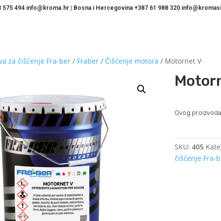
 575 494 info@kroma.hr | Bosna i Hercegovina +387 61 988 320 info@kromasis
va za čišćenje Fra-ber
/
Fraber
/
Čišćenje motora
/ Motornet V
Motor
Ovog proizvoda
SKU:
405
Kate
čišćenje Fra-