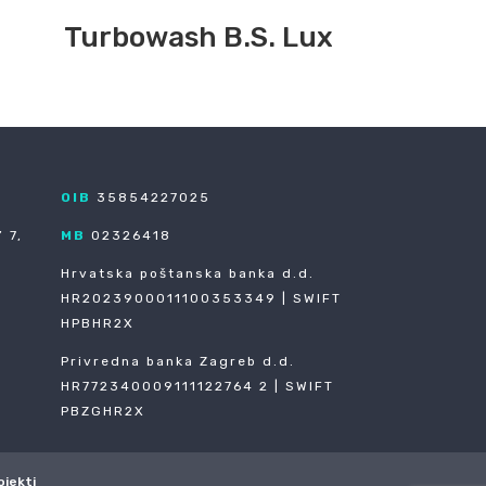
Turbowash B.S. Lux
OIB
35854227025
 7,
MB
02326418
Hrvatska poštanska banka d.d.
HR2023900011100353349 | SWIFT
HPBHR2X
Privredna banka Zagreb d.d.
HR772340009111122764 2 | SWIFT
PBZGHR2X
ojekti