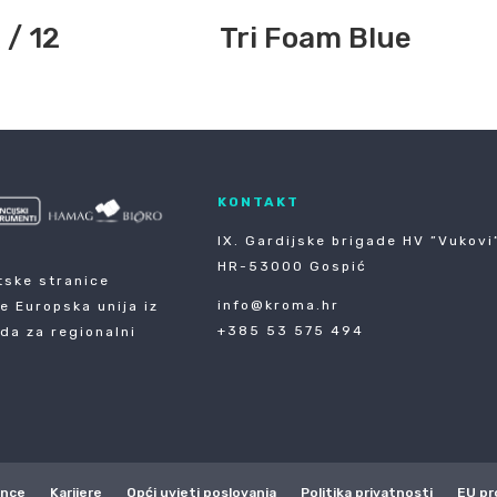
 / 12
Tri Foam Blue
KONTAKT
IX. Gardijske brigade HV ”Vukovi”
HR-53000 Gospić
tske stranice
info@kroma.hr
je Europska unija iz
+385 53 575 494
da za regionalni
ence
Karijere
Opći uvjeti poslovanja
Politika privatnosti
EU pr