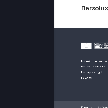
Bersolux
Izradu interne
sufinancirala 
Europskog Fon
razvoj.
O nama
Refer