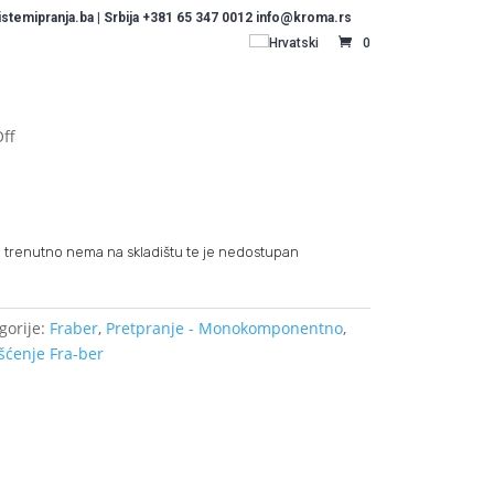
temipranja.ba | Srbija +381 65 347 0012 info@kroma.rs
Hrvatski
0
Off
 trenutno nema na skladištu te je nedostupan
gorije:
Fraber
,
Pretpranje - Monokomponentno
,
išćenje Fra-ber