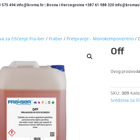
 575 494 info@kroma.hr | Bosna i Hercegovina +387 61 988 320 info@kromasis
va za čišćenje Fra-ber
/
Fraber
/
Pretpranje - Monokomponentno
/ 
Off
Ovog proizvoda
SKU:
309
Kate
Sredstva za č